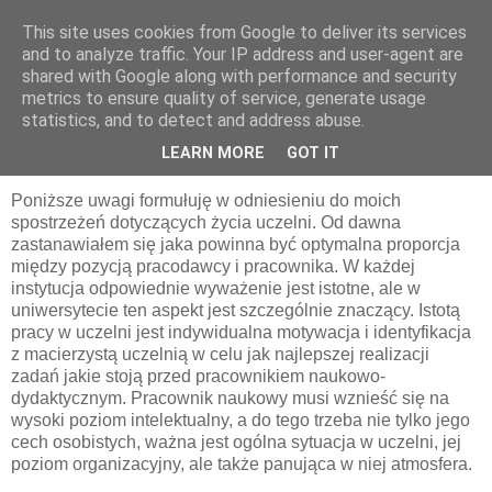
This site uses cookies from Google to deliver its services
pluskiewicz.blogspot.com
and to analyze traffic. Your IP address and user-agent are
shared with Google along with performance and security
metrics to ensure quality of service, generate usage
statistics, and to detect and address abuse.
niedziela, 23 kwietnia 2017
Parę uwag o uczelni
LEARN MORE
GOT IT
Poniższe uwagi formułuję w odniesieniu do moich
spostrzeżeń dotyczących życia uczelni. Od dawna
zastanawiałem się jaka powinna być optymalna proporcja
między pozycją pracodawcy i pracownika. W każdej
instytucja odpowiednie wyważenie jest istotne, ale w
uniwersytecie ten aspekt jest szczególnie znaczący. Istotą
pracy w uczelni jest indywidualna motywacja i identyfikacja
z macierzystą uczelnią w celu jak najlepszej realizacji
zadań jakie stoją przed pracownikiem naukowo-
dydaktycznym. Pracownik naukowy musi wznieść się na
wysoki poziom intelektualny, a do tego trzeba nie tylko jego
cech osobistych, ważna jest ogólna sytuacja w uczelni, jej
poziom organizacyjny, ale także panująca w niej atmosfera.