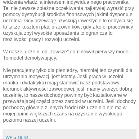
widzenia władz, a interesem indywidualnego pracownika.
Te, nie zawsze zbieżne oczekiwania najłatwiej wyrazić przy
pomocy dystrybucji środków finansowych jakimi dysponuje
uczelnia. Gdy przewagę uzyskują inwestycje to odbywa się
to także kosztem płac pracowników; gdy z kolei pracownicy
uzyskują zbyt wysokie uposażenia to ogranicza to
możliwości pracy i rozwoju uczelni.
W naszej uczelni od „zawsze” dominował pierwszy model.
To model demotywujący.
Nie pracujemy tylko dla pieniędzy, niemniej ten czynnik dla
utrzymania motywacji jest istotny. Jeśli praca w uczelni
(nauka i dydaktyka) mają stanowić nasz podstawowy
kierunek aktywności zawodowej, jeśli mamy tworzyć dobrą
uczelnię, to nasze dochody powinny być kształtowane w
przeważającej części przez zarobki w uczelni. Jeśli dochody
pochodzą głównie z innych źródeł niż uczelnia nie ma w
mojej opinii większych szans na uzyskanie wysokiego
poziomu naszej uczelni.
WP
o
19:44