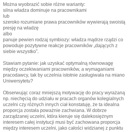
Można wyobrazić sobie różne warianty:
silna władza dominuje na pracownikami
lub
szeroko rozumiane prawa pracowników wywierają swoistą
presję na władzę
albo
panuje pewien rodzaj symbiozy: władza mądrze rządzi co
powoduje pozytywne reakcje pracowników „dających z
siebie wszystko”.
Stawiam pytanie: jak uzyskać optymalną równowagę
między oczekiwaniami pracowników, a wymaganiami
pracodawcy, tak by uczelnia istotnie zasługiwała na miano
Uniwersytetu?
Obserwując coraz mniejszą motywację do pracy wyrażaną
np. niechęcią do udziału w pracach organów kolegialnych
uczelni czy różnych innych ciał konstatuję, że ta idealna
proporcja została poważnie zachwiana. W dobrze
zarządzanej uczelni, która kieruje się dalekosiężnym
interesem całej instytucji musi być zachowana proporcja
między interesem uczelni, jako całości widzianej z punktu