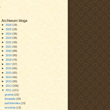
a
Archiwum bloga
►
2026
(18)
►
2025
(29)
►
2024
(38)
►
2023
(38)
►
2022
(39)
►
2021
(59)
►
2020
(88)
►
2019
(90)
►
2018
(76)
►
2017
(57)
►
2016
(84)
►
2015
(65)
►
2014
(66)
►
2013
(90)
►
2012
(206)
▼
2011
(211)
grudnia
(22)
listopada
(18)
października
(13)
września
(13)