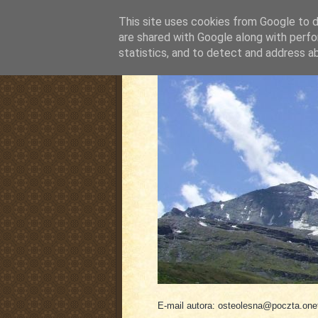
This site uses cookies from Google to de
are shared with Google along with perfo
statistics, and to detect and address a
pluskiewicz.blogspot
E-mail autora: osteolesna@poczta.onet