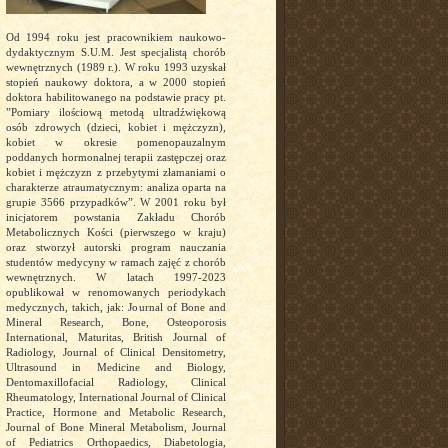
Od 1994 roku jest pracownikiem naukowo-
dydaktycznym S.U.M. Jest specjalistą chorób
wewnętrznych (1989 r.). W roku 1993 uzyskał
stopień naukowy doktora, a w 2000 stopień
doktora habilitowanego na podstawie pracy pt.
”Pomiary ilościową metodą ultradźwiękową
osób zdrowych (dzieci, kobiet i mężczyzn),
kobiet w okresie pomenopauzalnym
poddanych hormonalnej terapii zastępczej oraz
kobiet i mężczyzn z przebytymi złamaniami o
charakterze atraumatycznym: analiza oparta na
grupie 3566 przypadków”. W 2001 roku był
inicjatorem powstania Zakładu Chorób
Metabolicznych Kości (pierwszego w kraju)
oraz stworzył autorski program nauczania
studentów medycyny w ramach zajęć z chorób
wewnętrznych. W latach 1997-2023
opublikował w renomowanych periodykach
medycznych, takich, jak: Journal of Bone and
Mineral Research, Bone, Osteoporosis
International, Maturitas, British Journal of
Radiology, Journal of Clinical Densitometry,
Ultrasound in Medicine and Biology,
Dentomaxillofacial Radiology, Clinical
Rheumatology, International Journal of Clinical
Practice, Hormone and Metabolic Research,
Journal of Bone Mineral Metabolism, Journal
of Pediatrics Orthopaedics, Diabetologia,