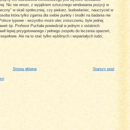
alnej. Nic nie wnosi, z wyjątkiem sztucznego windowania pozycji w
teczny" w skali społeczniej, czy piekarz, budowlaniec, nauczyciel w
osoba która tylko zgarnia dla siebie punkty i środki na badania nie
w Polsce typowe - wszystko może ulec zniszczeniu, byle jednej
Nawet śp. Profesor Puchała powiedział w jednym z ostatnich
awił lepiej przygotowanego i pełnego zespołu do leczenia oparzeń,
zespołowe. Ale na to stać tylko wybitnych i wspaniałych ludzi,
Strona główna
Starszy post
om)