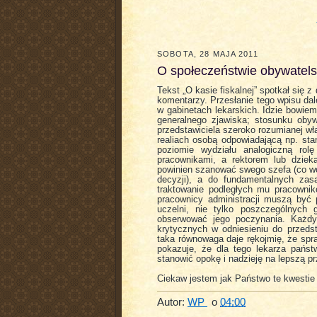
SOBOTA, 28 MAJA 2011
O społeczeństwie obywatel
Tekst „O kasie fiskalnej” spotkał się
komentarzy. Przesłanie tego wpisu da
w gabinetach lekarskich. Idzie bowiem
generalnego zjawiska; stosunku obywa
przedstawiciela szeroko rozumianej wł
realiach osobą odpowiadającą np. sta
poziomie wydziału analogiczną rol
pracownikami, a rektorem lub dziek
powinien szanować swego szefa (co wca
decyzji), a do fundamentalnych zas
traktowanie podległych mu pracownikó
pracownicy administracji muszą być p
uczelni, nie tylko poszczególnych
obserwować jego poczynania. Każdy
krytycznych w odniesieniu do przedst
taka równowaga daje rękojmię, że spr
pokazuje, że dla tego lekarza pańs
stanowić opokę i nadzieję na lepszą p
Ciekaw jestem jak Państwo te kwestie 
Autor:
WP
o
04:00