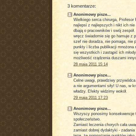
3 komentarze:
Anonimowy pisze...
Wielkiego serca chirurga, Profeso
najlepsi z najlepszych i nikt ich n
dbają o pracowników i swój zespół
wręcz świadomie się go hamuje z 
szef nie doradza, nie pomaga, nie p
punkty i liczba publikacji mnożona
się wszystkich i zastąpić ich młody
możliwość rządzenia duszami innyc
28 maja 2011 15:14
Anonimowy pisze...
Celne uwagi, prawdziwy przywódca 
a nie argumentami siły! U nas, w k
władzy. Efekty widzimy wokół.
29 maja 2011 17:23
Anonimowy pisze...
Wszyscy ponosimy konsekwencje t
społeczeństwo.
Zamiast leczenia chorych cała uwa
zamiast dobrej dydaktyki - zadan
tezę, że pomnażanie punktów jako 