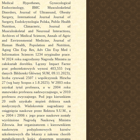
Medical Hypotheses, Gynecological
Endocrinology, BMC Musculoskeletal
Disorders, Journal of Ultrasound, Obesity
Surgery, International Journal Journal of
Surgery, Endokrynologia Polska, Public Health
Nutrition, Climacteric, Journal of
Musculoskeletal and Neuronal Interactions,
Archives of Medical Sciences, Annals of Agric
and Environmental Medicine, Journal of
Human Health, Population and Nutrition,
Aging Clin Exp Res, Adv Clin Exp Med i
Information Sciences 1234 oryginalne prace.
W 2024 roku nagrodzony Nagroda Ministra za
całokształt dorobku. Łączny Impact Factor
prac pełnotekstowych wynosi 403,555 (wg
danych Biblioteki Głównej SUM, 09.11.2023),
liczba cytowań 2507 i współczynnik Hirscha
27 (wg bazy Scopus z 1.8.2025). W 2003 roku
uzyskał tytuł profesora, a w 2004 roku
stanowisko profesora nadzwyczajnego, w 2010
profesora zwyczajnego. Pod jego kierunkiem
20 osób uzyskało stopień doktora nauk
medycznych. Wielokrotnie nagradzany za
osiągnięcia naukowe przez Rektora S.U.M., a
w 2004 i 2006 r. jego prace naukowe zostały
wyróżnione Nagrodą Naukową Ministra
Zdrowia. Jest organizatorem i kierownikiem
naukowym podyplomowych kursów
szkoleniowych dla lekarzy z zakresu chorób
metabolicznych kości, ekspertem programu