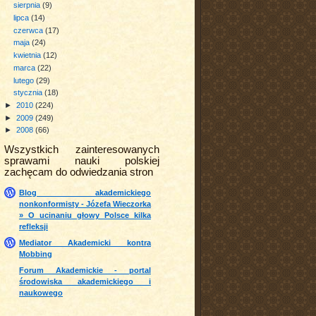
sierpnia
(9)
lipca
(14)
czerwca
(17)
maja
(24)
kwietnia
(12)
marca
(22)
lutego
(29)
stycznia
(18)
►
2010
(224)
►
2009
(249)
►
2008
(66)
Wszystkich zainteresowanych
sprawami nauki polskiej
zachęcam do odwiedzania stron
Blog akademickiego
nonkonformisty - Józefa Wieczorka
» O ucinaniu głowy Polsce kilka
refleksji
Mediator Akademicki kontra
Mobbing
Forum Akademickie - portal
środowiska akademickiego i
naukowego