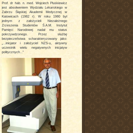
Prof. dr hab. n. med. Wojciech Pluskiewicz
jest absolwentem Wydziału Lekarskiego w
Zabrzu Śląskiej Akademii Medycznej w
Katowicach (1982 r). W roku 1980 był
jednym z założycieli Niezależnego
Zrzeszenia Studentów Ś.A.M. Instytut
Pamięci Narodowej nadał mu status
pokrzywdzonego. Przez służbę
bezpieczeństwa scharakteryzowany jako:
„...inicjator i założyciel NZS-u, aktywny
uczestnik wielu negatywnych inicjatyw
politycznych...”