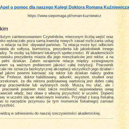
Apel o pomoc dla naszego Kolegi Doktora Romana Kuźniewicz
https://www.siepomaga.pl/roman-kuzniewicz
skim
 z dużym zainteresowaniem Czytelników, mierzonym liczbą wejść oraz
leko wykraczało poza samą kwestię nowych zasad rozliczania usług
 o relacje na linii: obywatel-państwo. Ta relacja może być odbiciem
tela do sołtysa, burmistrza, prezydenta lub jakiekolwiek innego
adzy. Te osoby są liderami lokalnych społeczności. W akademickich
nowisku prezydenta miasta dla jego mieszkańców jest rektor, a na
ę pełni dziekan. Zatem wzajemne relacje między szeregowymi
anem są ważnym probierzem jakości całej instytucji. Pracownik
le nie oznacza bezkrytycznej akceptacji wszystkich jego działań i
ad jakimi powinni kierować się rektor lub dziekan należy godne
w. Profesor, doktor habilitowany, adiunkt, asystent, student oraz
rzekonani, że dla rektora podstawową wartością jest dobro całej
 grup pracowników lub wybranych osób. Muszą mu ufać, ale i
 pracownik powinien mieć także możliwość wypowiadania uwag
awicieli władz, bez obaw o własną przyszłość w uczelni. Dopiero
awy w uczelni idą we właściwym kierunku. Przykład z kasą fiskalną
two to narzędzie przymusu (w tym momencie fiskalnego) zamiast
rzyszłość.
widzą w odniesieniu do naszej rzeczywistości akademickiej.