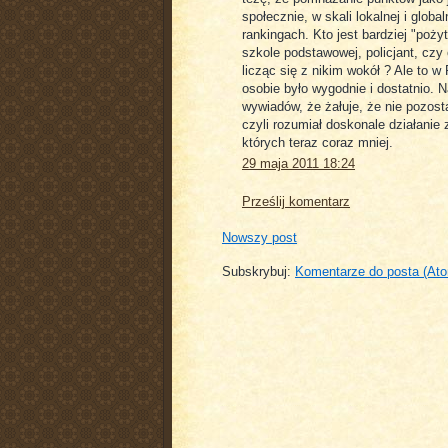
społecznie, w skali lokalnej i glob
rankingach. Kto jest bardziej "poży
szkole podstawowej, policjant, czy 
licząc się z nikim wokół ? Ale to 
osobie było wygodnie i dostatnio. 
wywiadów, że żałuje, że nie pozost
czyli rozumiał doskonale działanie 
których teraz coraz mniej.
29 maja 2011 18:24
Prześlij komentarz
Nowszy post
Subskrybuj:
Komentarze do posta (At