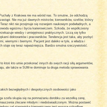
r Puchały z Krakowa nie ma wśród nas. To smutne, że odchodzą
ie zastąpi. Nie ma już dawnych mistrzów, kierowników, szefów, którzy
. Teraz nikt nie przejmuje się rozwojem naukowym podwładnych, a
powodu egoizmu i bycia karierowiczem. Szkoda, że współczesny
rzekazuje wiedzy i umiejętnosci praktycznych. Liczą się tylko
 rękami doktorantów i pracowników. Tendencja jest taka, aby pozbyć
mi, wiernymi i biernymi. Pacjent jest daleko w tyle, a władza i
h staje się teraz najważniejsza. Bardzo smutna rzeczywistość.
to ktoś kto umie przekonać innych do swych racji siłą argumentów,
raju, ale także w SUM-ie dominuje ta druga metoda sprawowania
akich bezwględnych i despotycznych osobowości jako
ga szefa skupia się na pomnażaniu dorobku za wszelką cenę,
ia nauczenia zlecane młodym i niedoświadczonym. Można postawić
jedyny cel stanowiska kierowniczego jest wysoce szkodliwe