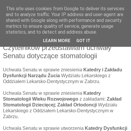
This site uses cookies from Google to deliver its services
pluskiewicz.blogspot.com
and to analyze traffic. Your IP address and user-agent are
shared with Google along with performance and security
metrics to ensure quality of service, generate usage
statistics, and to detect and address abuse.
piątek, 25 marca 2011
W związku z pytaniami ze strony
LEARN MORE
GOT IT
Czytelników przedstawiam uchwały
Senatu dotyczące stomatologii
Uchwała Senatu w sprawie zniesienia
Katedry i Zakładu
Dysfunkcji Narządu Żucia
Wydziału Lekarskiego z
Oddziałem Lekarsko-Dentystycznym w Zabrzu.
Uchwała Senatu w sprawie zniesienia
Katedry
Stomatologii Wieku Rozwojowego
z zakładami:
Zakład
Stomatologii Dziecięcej; Zakład Ortodoncji
Wydziału
Lekarskiego z Oddziałem Lekarsko-Dentystycznym w
Zabrzu.
Uchwała Senatu w sprawie utworzenia
Katedry Dysfunkcji