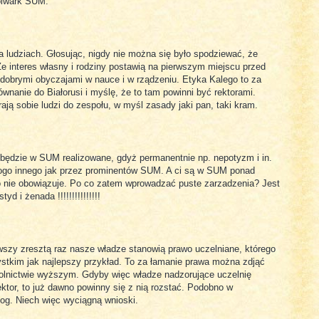
olwark SUM.
 ludziach. Głosując, nigdy nie można się było spodziewać, że
 Że interes własny i rodziny postawią na pierwszym miejscu przed
dobrymi obyczajami w nauce i w rządzeniu. Etyka Kalego to za
wnanie do Białorusi i myślę, że to tam powinni być rektorami.
ają sobie ludzi do zespołu, w myśl zasady jaki pan, taki kram.
e będzie w SUM realizowane, gdyż permanentnie np. nepotyzm i in.
kogo innego jak przez prominentów SUM. A ci są w SUM ponad
 nie obowiązuje. Po co zatem wprowadzać puste zarzadzenia? Jest
d i żenada !!!!!!!!!!!!!!!
erwszy zresztą raz nasze władze stanowią prawo uczelniane, którego
ystkim jak najlepszy przykład. To za łamanie prawa można zdjąć
olnictwie wyższym. Gdyby więc władze nadzorujące uczelnię
ektor, to już dawno powinny się z nią rozstać. Podobno w
log. Niech więc wyciągną wnioski.