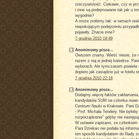
rzeczywistość. Ciekawe, czy w pr
i inne są podejmowane tak jak u in
wygodnie?
A może zrobimy tak: w ramach reali
niepokojącym podejrzeniu przypadkó
pojawiły. Znacie inne?
7 grudnia 2010 19:49
Anonimowy pisze...
Owszem znamy. Wieść niesie, że na
razem z nią w jednej katedrze. Pan
wyborach. Ale tymczasem powiela s
dopiero jak zasiądzie już w fotelu r
7 grudnia 2010 22:18
Anonimowy pisze...
Dodajmy więcej faktów zakłamania,
kandydatów SUM na członka nowo p
Centrum Nauki w Krakowie. Pani D
- Prof. Michała Tendery. Nie byłob
rozporządzenie" gdyby nie następuj
W ustawie zapisano, ze członkiem 
Pani Dziekan nie podała tej informac
ten sposób kandydatem do Rady zo