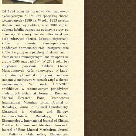
Od 1994 roku jest pracownikiem naukowo-
dydaktycznym S.U.M. Jest specjalistą chorób
wewnętrznych (1989 r.). W roku 1993 uzyskał
stopień naukowy doktora, a w 2000 stopień
doktora habilitowanego na podstawie pracy pt.
”Pomiary ilościową metodą ultradźwiękową
osób zdrowych (dzieci, kobiet i mężczyzn),
kobiet w okresie pomenopauzalnym
poddanych hormonalnej terapii zastępczej oraz
kobiet i mężczyzn z przebytymi złamaniami o
charakterze atraumatycznym: analiza oparta na
grupie 3566 przypadków”. W 2001 roku był
inicjatorem powstania Zakładu Chorób
Metabolicznych Kości (pierwszego w kraju)
oraz stworzył autorski program nauczania
studentów medycyny w ramach zajęć z chorób
wewnętrznych. W latach 1997-2023
opublikował w renomowanych periodykach
medycznych, takich, jak: Journal of Bone and
Mineral Research, Bone, Osteoporosis
International, Maturitas, British Journal of
Radiology, Journal of Clinical Densitometry,
Ultrasound in Medicine and Biology,
Dentomaxillofacial Radiology, Clinical
Rheumatology, International Journal of Clinical
Practice, Hormone and Metabolic Research,
Journal of Bone Mineral Metabolism, Journal
of Pediatrics Orthopaedics, Diabetologia,