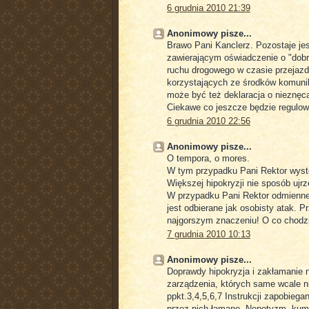
6 grudnia 2010 21:39
Anonimowy pisze...
Brawo Pani Kanclerz. Pozostaje je
zawierającym oświadczenie o "dobr
ruchu drogowego w czasie przejazd
korzystających ze środków komunik
może być też deklaracja o nieznęca
Ciekawe co jeszcze będzie regul
6 grudnia 2010 22:56
Anonimowy pisze...
O tempora, o mores.
W tym przypadku Pani Rektor występ
Większej hipokryzji nie sposób ujrz
W przypadku Pani Rektor odmienne 
jest odbierane jak osobisty atak. 
najgorszym znaczeniu! O co chodz
7 grudnia 2010 10:13
Anonimowy pisze...
Doprawdy hipokryzja i zakłamanie 
zarządzenia, których same wcale n
ppkt.3,4,5,6,7 Instrukcji zapobieg
przez nich łamane. Nepotyzm, kum