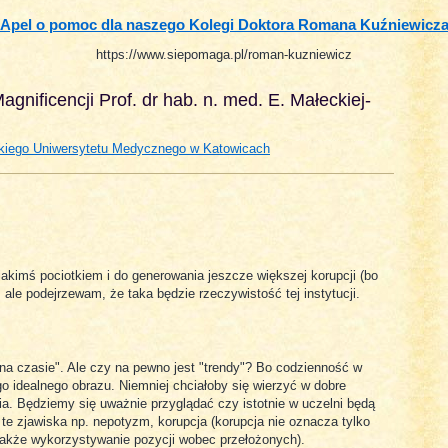
Apel o pomoc dla naszego Kolegi Doktora Romana Kuźniewicz
https://www.siepomaga.pl/roman-kuzniewicz
nificencji Prof. dr hab. n. med. E. Małeckiej-
skiego Uniwersytetu Medycznego w Katowicach
akimś pociotkiem i do generowania jeszcze większej korupcji (bo
 ale podejrzewam, że taka będzie rzeczywistość tej instytucji.
"na czasie". Ale czy na pewno jest "trendy"? Bo codzienność w
 idealnego obrazu. Niemniej chciałoby się wierzyć w dobre
ia. Będziemy się uważnie przyglądać czy istotnie w uczelni będą
te zjawiska np. nepotyzm, korupcja (korupcja nie oznacza tylko
 także wykorzystywanie pozycji wobec przełożonych).