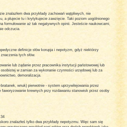
razie znalazłem dwa przykłady zachowań wątpliwych, nie
a plujecie tu i krytykujecie zawzięcie. Taki poziom uogólnionego
 na formułowanie aż tak negatywnych opinii. Jesteście naukowcami,
nie odczucia.
pedyczne definicje słów korupja i nepotyzm, gdyż niektórzy
 znaczenia tych słów.
mowanie lub żądanie przez pracownika instytucji państowowej lub
b osobistej w zamian za wykonanie czynności urzędowej lub za
pownictwo, demoralizacja.
bratanek, wnuk) pierwotnie - system uprzywilejowania przez
le faworyzowanie krewnych przy rozdawaniu stanowisk przez osoby
:34
 skoro znalazłeś tylko dwa przykłady nepotyzmu. Więc sam się
logu przytoczono przykład pani rektor oraz dwóch prorektorek jako