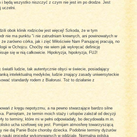
i będą wszystko niszczyć z czym nie jest im po drodze. Jest
 uczelni.
zili obok klinik rodziców jest więcej! Szkoda, że w tym
edr nie ma punktu "i nie zatrudniam krewnych, ani powinowatych w
, że zarówno córka, jak i zięć Miłościwie Nam Panującej pracują, no
ologii w Ochojcu. Choćby nie wiem jak wykręcać definicję
isuje się w nią całkowicie. Hipokryzja, hipokryzja, FUJ!
 światli ludzie, tak autentycznie obyci w świecie, posiadający
tanką intelektualną medyków, ludzie znający zasady uniwersyteckie
ować standardy rodem z Białorusi. Toż to działanie z
owań z kręgu nepotyzmu, a na pewno stwarzające bardzo silne
ska. Pamiętam, że termin moich staży i urlopów zależał od decyzji
ły to terminy, które mi w pełni odpowiadały, bo decydowała m.in.
k blisko ucha szefowej się jest. Pomijam atmosferę towarzyszącą
y nie daj Panie Boże choroby dziecka. Podobnie terminy dyżurów
o nauki procedur wykonywanych w oddziale. Normalna polska