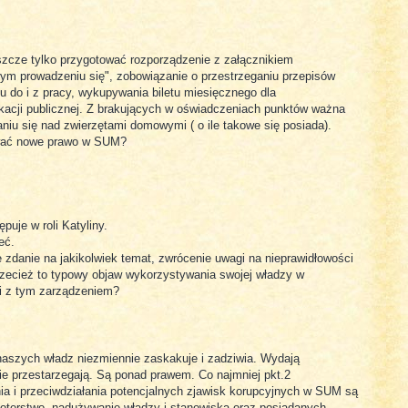
szcze tylko przygotować rozporządzenie z załącznikiem
ym prowadzeniu się", zobowiązanie o przestrzeganiu przepisów
u do i z pracy, wykupywania biletu miesięcznego dla
acji publicznej. Z brakujących w oświadczeniach punktów ważna
niu się nad zwierzętami domowymi ( o ile takowe się posiada).
ować nowe prawo w SUM?
uje w roli Katyliny.
eć.
zdanie na jakikolwiek temat, zwrócenie uwagi na nieprawidłowości
Przecież to typowy objaw wykorzystywania swojej władzy w
i z tym zarządzeniem?
naszych władz niezmiennie zaskakuje i zadziwia. Wydają
ie przestarzegają. Są ponad prawem. Co najmniej pkt.2
ania i przeciwdziałania potencjalnych zjawisk korupcyjnych w SUM są
oterstwo, nadużywanie władzy i stanowiska oraz posiadanych