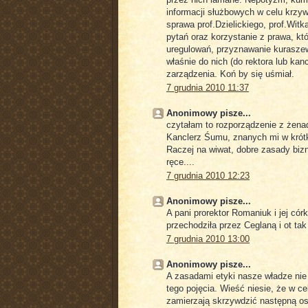
informacji służbowych w celu krzy
sprawa prof.Dzielickiego, prof.Wit
pytań oraz korzystanie z prawa, kt
uregulowań, przyznawanie kuraszew
właśnie do nich (do rektora lub kan
zarządzenia. Koń by się uśmiał.
7 grudnia 2010 11:37
Anonimowy pisze...
czytałam to rozporządzenie z żena
Kanclerz Śumu, znanych mi w kró
Raczej na wiwat, dobre zasady biz
ręce....
7 grudnia 2010 12:23
Anonimowy pisze...
A pani prorektor Romaniuk i jej c
przechodziła przez Ceglaną i ot tak
7 grudnia 2010 13:00
Anonimowy pisze...
A zasadami etyki nasze władze nie
tego pojęcia. Wieść niesie, że w c
zamierzają skrzywdzić następną os