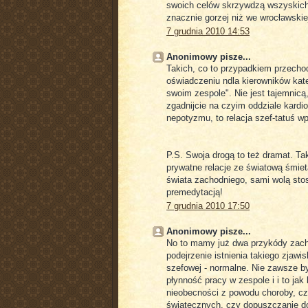
swoich celów skrzywdzą wszyskich 
znacznie gorzej niż we wrocławskiej
7 grudnia 2010 14:53
Anonimowy pisze...
Takich, co to przypadkiem przechod
oświadczeniu ndla kierowników kat
swoim zespole". Nie jest tajemnicą
zgadnijcie na czyim oddziale kardi
nepotyzmu, to relacja szef-tatuś wp
P.S. Swoja drogą to też dramat. Tak
prywatne relacje ze światową śmie
świata zachodniego, sami wolą stos
premedytacją!
7 grudnia 2010 17:50
Anonimowy pisze...
No to mamy już dwa przykódy zach
podejrzenie istnienia takiego zjawi
szefowej - normalne. Nie zawsze by
płynność pracy w zespole i i to ja
nieobecności z powodu choroby, cz
światecznych, czy dopuszczanie d