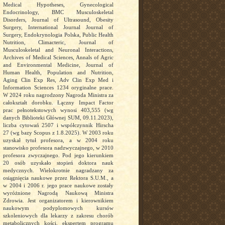
Medical Hypotheses, Gynecological
Endocrinology, BMC Musculoskeletal
Disorders, Journal of Ultrasound, Obesity
Surgery, International Journal Journal of
Surgery, Endokrynologia Polska, Public Health
Nutrition, Climacteric, Journal of
Musculoskeletal and Neuronal Interactions,
Archives of Medical Sciences, Annals of Agric
and Environmental Medicine, Journal of
Human Health, Population and Nutrition,
Aging Clin Exp Res, Adv Clin Exp Med i
Information Sciences 1234 oryginalne prace.
W 2024 roku nagrodzony Nagroda Ministra za
całokształt dorobku. Łączny Impact Factor
prac pełnotekstowych wynosi 403,555 (wg
danych Biblioteki Głównej SUM, 09.11.2023),
liczba cytowań 2507 i współczynnik Hirscha
27 (wg bazy Scopus z 1.8.2025). W 2003 roku
uzyskał tytuł profesora, a w 2004 roku
stanowisko profesora nadzwyczajnego, w 2010
profesora zwyczajnego. Pod jego kierunkiem
20 osób uzyskało stopień doktora nauk
medycznych. Wielokrotnie nagradzany za
osiągnięcia naukowe przez Rektora S.U.M., a
w 2004 i 2006 r. jego prace naukowe zostały
wyróżnione Nagrodą Naukową Ministra
Zdrowia. Jest organizatorem i kierownikiem
naukowym podyplomowych kursów
szkoleniowych dla lekarzy z zakresu chorób
metabolicznych kości, ekspertem programu