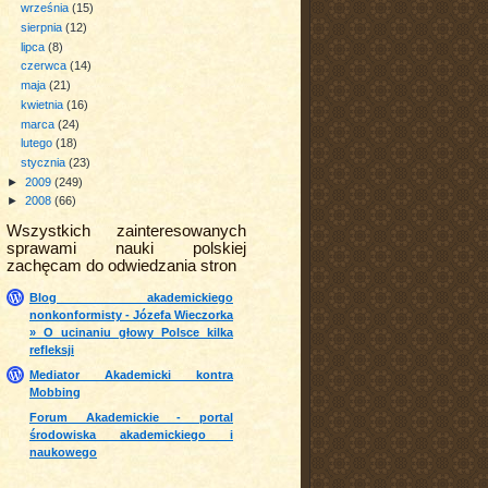
września
(15)
sierpnia
(12)
lipca
(8)
czerwca
(14)
maja
(21)
kwietnia
(16)
marca
(24)
lutego
(18)
stycznia
(23)
►
2009
(249)
►
2008
(66)
Wszystkich zainteresowanych
sprawami nauki polskiej
zachęcam do odwiedzania stron
Blog akademickiego
nonkonformisty - Józefa Wieczorka
» O ucinaniu głowy Polsce kilka
refleksji
Mediator Akademicki kontra
Mobbing
Forum Akademickie - portal
środowiska akademickiego i
naukowego