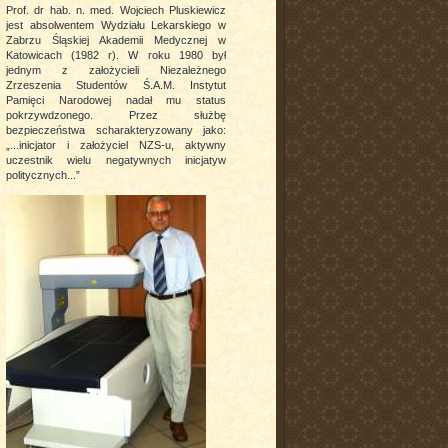
Prof. dr hab. n. med. Wojciech Pluskiewicz
jest absolwentem Wydziału Lekarskiego w
Zabrzu Śląskiej Akademii Medycznej w
Katowicach (1982 r). W roku 1980 był
jednym z założycieli Niezależnego
Zrzeszenia Studentów Ś.A.M. Instytut
Pamięci Narodowej nadał mu status
pokrzywdzonego. Przez służbę
bezpieczeństwa scharakteryzowany jako:
„...inicjator i założyciel NZS-u, aktywny
uczestnik wielu negatywnych inicjatyw
politycznych...”