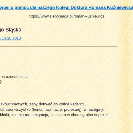
Apel o pomoc dla naszego Kolegi Doktora Romana Kuźniewicz
https://www.siepomaga.pl/roman-kuzniewicz
go Śląska
a 14.10.2010
ron uzasadnienia...
?
czków prawnych, żeby dotrwać do końca kadencji...
at traci wszystko (honor, habilitację, profesurę), w następnym
 klinki, zostaje mu emigracja, ucieczka w chorobę albo sepuku!