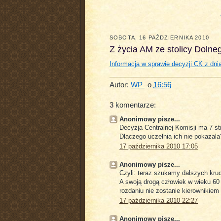
SOBOTA, 16 PAŹDZIERNIKA 2010
Z życia AM ze stolicy Dolne
Informacja w sprawie decyzji CK z dni
Autor:
WP
o
16:56
3 komentarze:
Anonimowy pisze...
Decyzja Centralnej Komisji ma 7 st
Dlaczego uczelnia ich nie pokazala
17 października 2010 17:05
Anonimowy pisze...
Czyli: teraz szukamy dalszych kru
A swoją drogą człowiek w wieku 60 l
rozdaniu nie zostanie kierownikiem
17 października 2010 22:27
Anonimowy pisze...