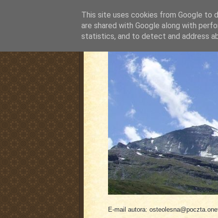
This site uses cookies from Google to de
are shared with Google along with perfo
statistics, and to detect and address a
pluskiewicz.blogspot
E-mail autora: osteolesna@poczta.onet