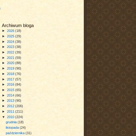
a
Archiwum bloga
►
2026
(18)
►
2025
(29)
►
2024
(38)
►
2023
(38)
►
2022
(39)
►
2021
(59)
►
2020
(88)
►
2019
(90)
►
2018
(76)
►
2017
(57)
►
2016
(84)
►
2015
(65)
►
2014
(66)
►
2013
(90)
►
2012
(206)
►
2011
(211)
▼
2010
(224)
grudnia
(18)
listopada
(24)
października
(31)