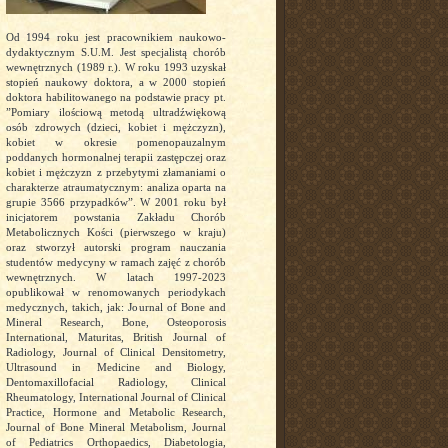
Od 1994 roku jest pracownikiem naukowo-
dydaktycznym S.U.M. Jest specjalistą chorób
wewnętrznych (1989 r.). W roku 1993 uzyskał
stopień naukowy doktora, a w 2000 stopień
doktora habilitowanego na podstawie pracy pt.
”Pomiary ilościową metodą ultradźwiękową
osób zdrowych (dzieci, kobiet i mężczyzn),
kobiet w okresie pomenopauzalnym
poddanych hormonalnej terapii zastępczej oraz
kobiet i mężczyzn z przebytymi złamaniami o
charakterze atraumatycznym: analiza oparta na
grupie 3566 przypadków”. W 2001 roku był
inicjatorem powstania Zakładu Chorób
Metabolicznych Kości (pierwszego w kraju)
oraz stworzył autorski program nauczania
studentów medycyny w ramach zajęć z chorób
wewnętrznych. W latach 1997-2023
opublikował w renomowanych periodykach
medycznych, takich, jak: Journal of Bone and
Mineral Research, Bone, Osteoporosis
International, Maturitas, British Journal of
Radiology, Journal of Clinical Densitometry,
Ultrasound in Medicine and Biology,
Dentomaxillofacial Radiology, Clinical
Rheumatology, International Journal of Clinical
Practice, Hormone and Metabolic Research,
Journal of Bone Mineral Metabolism, Journal
of Pediatrics Orthopaedics, Diabetologia,