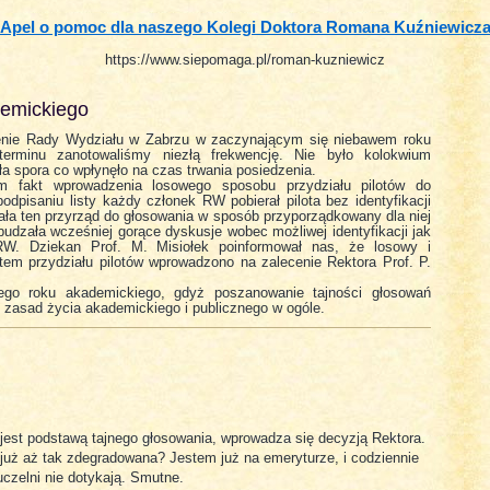
Apel o pomoc dla naszego Kolegi Doktora Romana Kuźniewicz
https://www.siepomaga.pl/roman-kuzniewicz
emickiego
zenie Rady Wydziału w Zabrzu w zaczynającym się niebawem roku
erminu zanotowaliśmy niezłą frekwencję. Nie było kolokwium
yła spora co wpłynęło na czas trwania posiedzenia.
m fakt wprowadzenia losowego sposobu przydziału pilotów do
podpisaniu listy każdy członek RW pobierał pilota bez identyfikacji
a ten przyrząd do głosowania w sposób przyporządkowany dla niej
dzała wcześniej gorące dyskusje wobec możliwej identyfikacji jak
 RW. Dziekan Prof. M. Misiołek poinformował nas, że losowy i
em przydziału pilotów wprowadzono na zalecenie Rektora Prof. P.
go roku akademickiego, gdyż poszanowanie tajności głosowań
zasad życia akademickiego i publicznego w ogóle.
 jest podstawą tajnego głosowania, wprowadza się decyzją Rektora.
już aż tak zdegradowana? Jestem już na emeryturze, i codziennie
czelni nie dotykają. Smutne.