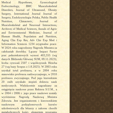
Medical Hypotheses, Gynecological
Endocrinology, BMC Musculoskeletal
Disorders, Journal of Ultrasound, Obesity
Surgery, International Journal Journal of
Surgery, Endokrynologia Polska, Public Health
Nutrition, Climacteric, Journal of
Musculoskeletal and Neuronal Interactions,
Archives of Medical Sciences, Annals of Agric
and Environmental Medicine, Journal of
Human Health, Population and Nutrition,
Aging Clin Exp Res, Adv Clin Exp Med i
Information Sciences 1234 oryginalne prace.
W 2024 roku nagrodzony Nagroda Ministra za
całokształt dorobku. Łączny Impact Factor
prac pełnotekstowych wynosi 403,555 (wg
danych Biblioteki Głównej SUM, 09.11.2023),
liczba cytowań 2507 i współczynnik Hirscha
27 (wg bazy Scopus z 1.8.2025). W 2003 roku
uzyskał tytuł profesora, a w 2004 roku
stanowisko profesora nadzwyczajnego, w 2010
profesora zwyczajnego. Pod jego kierunkiem
20 osób uzyskało stopień doktora nauk
medycznych. Wielokrotnie nagradzany za
osiągnięcia naukowe przez Rektora S.U.M., a
w 2004 i 2006 r. jego prace naukowe zostały
wyróżnione Nagrodą Naukową Ministra
Zdrowia. Jest organizatorem i kierownikiem
naukowym podyplomowych kursów
szkoleniowych dla lekarzy z zakresu chorób
metabolicznych kości, ekspertem programu