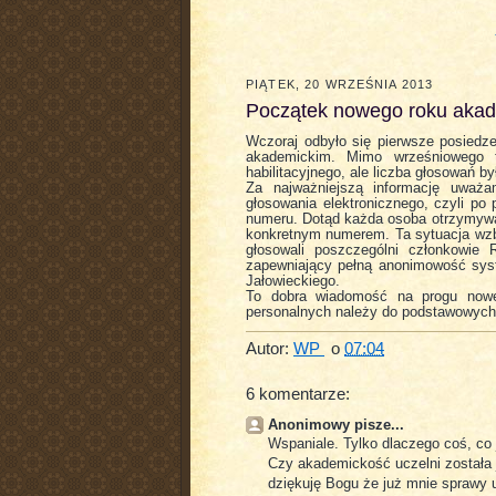
PIĄTEK, 20 WRZEŚNIA 2013
Początek nowego roku akad
Wczoraj odbyło się pierwsze posied
akademickim. Mimo wrześniowego t
habilitacyjnego, ale liczba głosowań b
Za najważniejszą informację uważa
głosowania elektronicznego, czyli po 
numeru. Dotąd każda osoba otrzymywał
konkretnym numerem. Ta sytuacja wzbu
głosowali poszczególni członkowie
zapewniający pełną anonimowość syst
Jałowieckiego.
To dobra wiadomość na progu nowe
personalnych należy do podstawowych 
Autor:
WP
o
07:04
6 komentarze:
Anonimowy pisze...
Wspaniale. Tylko dlaczego coś, co
Czy akademickość uczelni została 
dziękuję Bogu że już mnie sprawy u