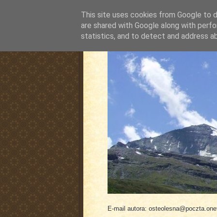
This site uses cookies from Google to de
are shared with Google along with perfo
statistics, and to detect and address a
pluskiewicz.blogspot
E-mail autora: osteolesna@poczta.onet