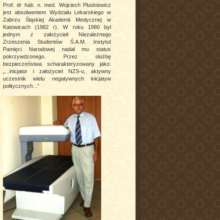
Prof. dr hab. n. med. Wojciech Pluskiewicz
jest absolwentem Wydziału Lekarskiego w
Zabrzu Śląskiej Akademii Medycznej w
Katowicach (1982 r). W roku 1980 był
jednym z założycieli Niezależnego
Zrzeszenia Studentów Ś.A.M. Instytut
Pamięci Narodowej nadał mu status
pokrzywdzonego. Przez służbę
bezpieczeństwa scharakteryzowany jako:
„...inicjator i założyciel NZS-u, aktywny
uczestnik wielu negatywnych inicjatyw
politycznych...”