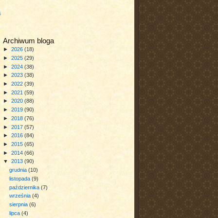
a
Archiwum bloga
►
2026
(18)
►
2025
(29)
►
2024
(38)
►
2023
(38)
►
2022
(39)
►
2021
(59)
►
2020
(88)
►
2019
(90)
►
2018
(76)
►
2017
(57)
►
2016
(84)
►
2015
(65)
►
2014
(66)
▼
2013
(90)
grudnia
(10)
listopada
(9)
października
(7)
września
(4)
sierpnia
(6)
lipca
(4)