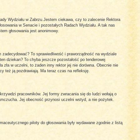
Rady Wydziału w Zabrzu.Jestem ciekawa, czy to zalecenie Rektora
osowania w Senacie i pozostałych Radach Wydziału. A tak nas
tem głosowania jest anonimowy.
sam zadecydować? To sprawiedliwość i praworządność na wydziale
ten dziekan? To chyba jeszcze pozostałość po tenderowej
iła zła w uczelni, to żaden inny rektor jej nie dorówna. Obecnie nie
y też ją pozdrawiają. Ma teraz czas na refleksję.
rzywdzi pracowników. Jej formy zwracania się do ludzi wołają o
amczucha. Jej obecność przynosi uczelni wstyd, a nie pożytek.
rmaceutycznego piloty do głosowania były wydawane zgodnie z listą