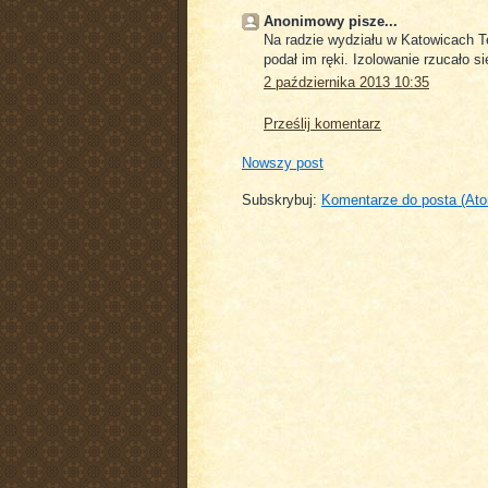
Anonimowy pisze...
Na radzie wydziału w Katowicach Ten
podał im ręki. Izolowanie rzucało s
2 października 2013 10:35
Prześlij komentarz
Nowszy post
Subskrybuj:
Komentarze do posta (At