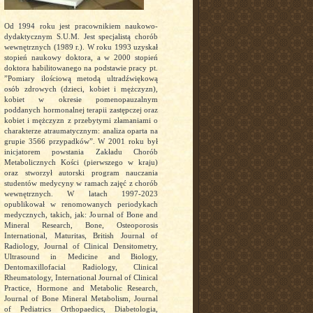
Od 1994 roku jest pracownikiem naukowo-
dydaktycznym S.U.M. Jest specjalistą chorób
wewnętrznych (1989 r.). W roku 1993 uzyskał
stopień naukowy doktora, a w 2000 stopień
doktora habilitowanego na podstawie pracy pt.
”Pomiary ilościową metodą ultradźwiękową
osób zdrowych (dzieci, kobiet i mężczyzn),
kobiet w okresie pomenopauzalnym
poddanych hormonalnej terapii zastępczej oraz
kobiet i mężczyzn z przebytymi złamaniami o
charakterze atraumatycznym: analiza oparta na
grupie 3566 przypadków”. W 2001 roku był
inicjatorem powstania Zakładu Chorób
Metabolicznych Kości (pierwszego w kraju)
oraz stworzył autorski program nauczania
studentów medycyny w ramach zajęć z chorób
wewnętrznych. W latach 1997-2023
opublikował w renomowanych periodykach
medycznych, takich, jak: Journal of Bone and
Mineral Research, Bone, Osteoporosis
International, Maturitas, British Journal of
Radiology, Journal of Clinical Densitometry,
Ultrasound in Medicine and Biology,
Dentomaxillofacial Radiology, Clinical
Rheumatology, International Journal of Clinical
Practice, Hormone and Metabolic Research,
Journal of Bone Mineral Metabolism, Journal
of Pediatrics Orthopaedics, Diabetologia,