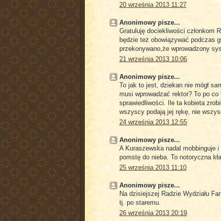
20 września 2013 11:27
Anonimowy pisze...
Gratuluję dociekliwości członkom 
będzie też obowiązywać podczas gł
przekonywano,że wprowadzony sys
21 września 2013 10:06
Anonimowy pisze...
To jak to jest, dziekan nie mógł 
musi wprowadzać rektor? To po co 
sprawiedliwości. Ile ta kobieta zrob
wszyscy podają jej rękę, nie wszysc
24 września 2013 12:55
Anonimowy pisze...
A Kuraszewska nadal mobbinguje i k
pomstę do nieba. To notoryczna kł
25 września 2013 11:10
Anonimowy pisze...
Na dzisiejszej Radzie Wydziału Fa
tj. po staremu.
26 września 2013 20:19