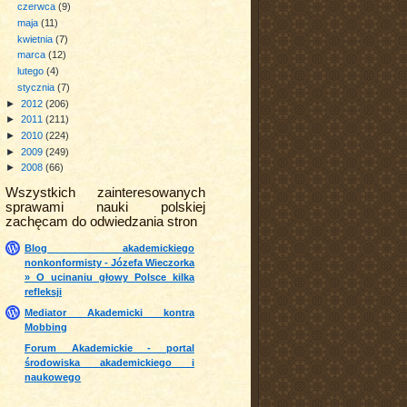
czerwca
(9)
maja
(11)
kwietnia
(7)
marca
(12)
lutego
(4)
stycznia
(7)
►
2012
(206)
►
2011
(211)
►
2010
(224)
►
2009
(249)
►
2008
(66)
Wszystkich zainteresowanych
sprawami nauki polskiej
zachęcam do odwiedzania stron
Blog akademickiego
nonkonformisty - Józefa Wieczorka
» O ucinaniu głowy Polsce kilka
refleksji
Mediator Akademicki kontra
Mobbing
Forum Akademickie - portal
środowiska akademickiego i
naukowego