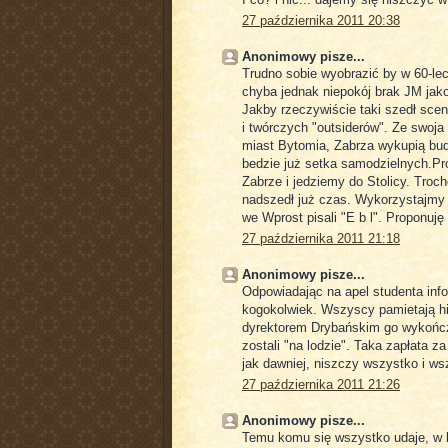
I co? i nic... dajemy się niszczyć w 
27 października 2011 20:38
Anonimowy pisze...
Trudno sobie wyobrazić by w 60-lec
chyba jednak niepokój brak JM jak
Jakby rzeczywiście taki szedł scen
i twórczych "outsiderów". Ze swoj
miast Bytomia, Zabrza wykupią bud
bedzie już setka samodzielnych.P
Zabrze i jedziemy do Stolicy. Troc
nadszedł już czas. Wykorzystajmy
we Wprost pisali "E b l". Proponuję
27 października 2011 21:18
Anonimowy pisze...
Odpowiadając na apel studenta info
kogokolwiek. Wszyscy pamietają his
dyrektorem Drybańskim go wykończy
zostali "na lodzie". Taka zapłata za
jak dawniej, niszczy wszystko i ws
27 października 2011 21:26
Anonimowy pisze...
Temu komu się wszystko udaje, w 