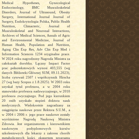
Medical Hypotheses, Gynecological
Endocrinology, BMC Musculoskeletal
Disorders, Journal of Ultrasound, Obesity
Surgery, International Journal Journal of
Surgery, Endokrynologia Polska, Public Health
Nutrition, Climacteric, Journal of
Musculoskeletal and Neuronal Interactions,
Archives of Medical Sciences, Annals of Agric
and Environmental Medicine, Journal of
Human Health, Population and Nutrition,
Aging Clin Exp Res, Adv Clin Exp Med i
Information Sciences 1234 oryginalne prace.
W 2024 roku nagrodzony Nagroda Ministra za
całokształt dorobku. Łączny Impact Factor
prac pełnotekstowych wynosi 403,555 (wg
danych Biblioteki Głównej SUM, 09.11.2023),
liczba cytowań 2507 i współczynnik Hirscha
27 (wg bazy Scopus z 1.8.2025). W 2003 roku
uzyskał tytuł profesora, a w 2004 roku
stanowisko profesora nadzwyczajnego, w 2010
profesora zwyczajnego. Pod jego kierunkiem
20 osób uzyskało stopień doktora nauk
medycznych. Wielokrotnie nagradzany za
osiągnięcia naukowe przez Rektora S.U.M., a
w 2004 i 2006 r. jego prace naukowe zostały
wyróżnione Nagrodą Naukową Ministra
Zdrowia. Jest organizatorem i kierownikiem
naukowym podyplomowych kursów
szkoleniowych dla lekarzy z zakresu chorób
metabolicznych kości, ekspertem programu