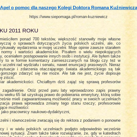
Apel o pomoc dla naszego Kolegi Doktora Romana Kuźniewicz
https://www.siepomaga.pl/roman-kuzniewicz
IKU 2011 ROKU
amieściłem ponad 700 tekstów, większość stanowiły moje własne
zwyczaj o sprawach dotyczących życia polskich uczelni, ale, co
rzykuwały wydarzenia w mojej uczelni. Moje opinie zawsze starałem
 normy i wartości akademickie. Pisałem o wielu niepokojących
, oceniałem postępowanie innych osób i instytucji. Ale byłem także
czy to w formie komentarzy zamieszczanych na blogu czy też w
 uczelni rad wydziału i senatu, nawet enuncjacji prasowych. Nieraz
sytuacje i zdarzenia otaczającego świata akademickiego są tak
 gorszego zdarzyć się nie może. Ale tak nie jest, życie dopisuje
ę ziścić.
miar akademickości. Chciałbym dziś zająć się sprawą profesorów
w zagadnienie. Otóż przed paru laty wprowadzono zapis prawny
iu wieku 65 lat uzyskują prawo do pobierania emerytury, którą sobie
ześnie mieli zagwarantowaną możliwość pracy w swoich uczelniach
izacja prawa wprowadza zmiany tego stanu rzeczy; profesorowie
jące możliwości:
ją jako pracownicy naukowo-dydaktyczni,
zelni i równocześnie zwracają się do rektora z podaniem o ponowne
cy i w wielu polskich uczelniach podjęto odpowiednio wcześnie
nowej sytuacji. Znam także takie rozwiązanie, że, gdy w katedrach