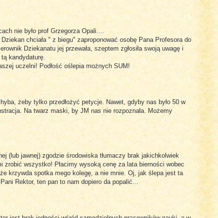
ch nie było prof Grzegorza Opali....
 Dziekan chciała " z biegu" zaproponować osobę Pana Profesora do
ierownik Dziekanatu jej przewała, szeptem zgłosiła swoją uwagę i
 tą kandydaturę.
aszej uczelni! Podłość oślepia możnych SUM!
hyba, żeby tylko przedłożyć petycje. Nawet, gdyby nas było 50 w
nstracja. Na twarz maski, by JM nas nie rozpoznała. Możemy
hej (lub jawnej) zgodzie środowiska tłumaczy brak jakichkolwiek
 zrobić wszystko! Płacimy wysoką cenę za lata bierności wobec
 że krzywda spotka mego kolegę, a nie mnie. Oj, jak ślepa jest ta
 Pani Rektor, ten pan to nam dopiero da popalić...
tor jest brak jedności wśród samodzielnych pracowników nauki, a w