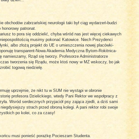
biały dzień...
ie obchodów zabrzańskiej neurologii taki był ciąg wydarzeń-budzi
o honorowy patronat.
ariusz to pora się oddzielić, chyba wśród nas jest więcej ciekawych
a niepospolitością musimy pokonać Katowice. Niech Prezydenci
ynki, albo złożą projekt do UE o umieszczenia nowej placówki-
roponuję transparent-Nowa Akademia Medyczna Bytom-Rokitnica-
hę namieszamy, Rząd się tworzy. Profesorze Administratorze
 czas tworzenia się Rządu, może ktoś nowy w MZ wskoczy, bo jak
 zrobić togową niedzielę.
rmuję uprzejmie, że nikt tu w SUM nie wystąpi w obronie
torię profesora Dzielickiego, wtedy Pani Rektor we wspołpracy z
ła. Wsród serdecznych przyjaciół psy zająca zjedli, a dziś sami
 niegdysiejszy strach przed obroną kolegi. A pani rektor robi swoje
zystkich po kolei, co za czasy!
końcu musi ponieść porażkę.Pocieszam Studenta.