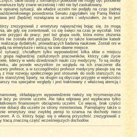
ycznych, takie osoby z formalnych powodów nie mogły być ponownie
ariusze były znane wcześniej i nikt nie był zaskakiwany.
 opisanej sytuacji, ale władze uczelni nie podjęły na czas żadnej
 październikowego posiedzenia Senatu zapytałem się Panią Rektor
awa jest (będzie) rozwiązana w uczelni i usłyszałem, że to jest
którzy zrezygnowali z emerytury najwyraźniej bojąc się, że mogą
ia, ale gdy się zorientowali, co się święci na czas je wycofali. Inni
wnie przyjęci do pracy; jest też grupa osób, która mimo złożenia
ni nie została doń przyjęta. Dotyczy to także kierowników katedr
 realizację dydaktyki, prowadzących badania naukowe. Zostali oni w
ę” będą na emeryturze i wrócą na swe dawne miejsce.
ć sytuacji; chciałbym tylko wypowiedzieć kilka słów o miejscu
 grupa najbardziej zasłużonych pracowników, którzy całe życie
ciele, liderzy w wielu dziedzinach nauki czy medycyny. To są osoby
wieku, ale przede wszystkim ze względu na ich znaczenie dla
zery profesor, a w szczególności profesor medycyny plasuje się na
 z miar rozwoju społecznego jest stosunek do osób starszych; na
 starożytnej Sparty, na drugim są obyczaje przyjęte w większości
tarszy ma specjalne względy i jest traktowany z właściwą atencją i
inansowej, składającym wypowiedzenie należy się trzymiesięczna
e leży po stronie uczelni. Ale taka odprawa jest wypłacana tylko
tkowym finansowym obciążeniu uczelni. Co więcej, brak części
ie dotacji dla uczelni ze strony ministerstwa. Pamiętajmy także o
ranie emerytury oraz zwykłej pensji to szansa na dochody nieco
sorom. A ci, którzy bojąc się o własną przyszłość zrezygnowali z
ry tracą znaczną część wcześniejszych dochodów.