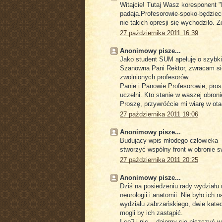
Witajcie! Tutaj Wasz koresponent "
padają.Profesorowie-spoko-będziecie 
nie takich opresji się wychodziło. 
27 października 2011 16:39
Anonimowy pisze...
Jako student SUM apeluję o szybki
Szanowna Pani Rektor, zwracam się
zwolnionych profesorów.
Panie i Panowie Profesorowie, pro
uczelni. Kto stanie w waszej obroni
Proszę, przywróćcie mi wiarę w ota
27 października 2011 19:06
Anonimowy pisze...
Budujący wpis młodego człowieka -
stworzyć wspólny front w obronie s
27 października 2011 20:25
Anonimowy pisze...
Dziś na posiedzeniu rady wydziału 
neurologii i anatomii. Nie było ich
wydziału zabrzańskiego, dwie kate
mogli by ich zastąpić.