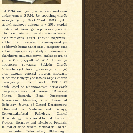
Od 1994 roku jest pracownikiem naukowo-
dydaktycznym S.U.M. Jest specjalistą chorób
wewnętrznych (1989 r.). W roku 1993 uzyskał
stopień naukowy doktora, a w 2000 stopień
doktora habilitowanego na podstawie pracy pt.
”Pomiary ilościową metodą ultradźwiękową
osób zdrowych (dzieci, kobiet i mężczyzn),
kobiet w okresie pomenopauzalnym
poddanych hormonalnej terapii zastępczej oraz
kobiet i mężczyzn z przebytymi złamaniami o
charakterze atraumatycznym: analiza oparta na
grupie 3566 przypadków”. W 2001 roku był
inicjatorem powstania Zakładu Chorób
Metabolicznych Kości (pierwszego w kraju)
oraz stworzył autorski program nauczania
studentów medycyny w ramach zajęć z chorób
wewnętrznych. W latach 1997-2023
opublikował w renomowanych periodykach
medycznych, takich, jak: Journal of Bone and
Mineral Research, Bone, Osteoporosis
International, Maturitas, British Journal of
Radiology, Journal of Clinical Densitometry,
Ultrasound in Medicine and Biology,
Dentomaxillofacial Radiology, Clinical
Rheumatology, International Journal of Clinical
Practice, Hormone and Metabolic Research,
Journal of Bone Mineral Metabolism, Journal
of Pediatrics Orthopaedics, Diabetologia,