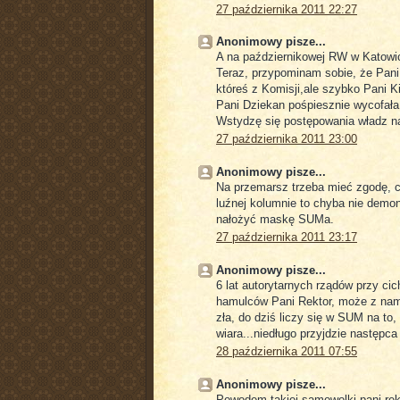
27 października 2011 22:27
Anonimowy pisze...
A na październikowej RW w Katowica
Teraz, przypominam sobie, że Pani
któreś z Komisji,ale szybko Pani K
Pani Dziekan pośpiesznie wycofała
Wstydzę się postępowania władz n
27 października 2011 23:00
Anonimowy pisze...
Na przemarsz trzeba mieć zgodę, c
luźnej kolumnie to chyba nie demo
nałożyć maskę SUMa.
27 października 2011 23:17
Anonimowy pisze...
6 lat autorytarnych rządów przy cic
hamulców Pani Rektor, może z nami
zła, do dziś liczy się w SUM na to,
wiara...niedługo przyjdzie następca
28 października 2011 07:55
Anonimowy pisze...
Powodem takiej samowolki pani rek