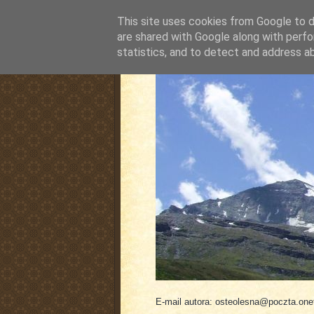
This site uses cookies from Google to de
are shared with Google along with perfo
statistics, and to detect and address a
pluskiewicz.blogspot
E-mail autora: osteolesna@poczta.onet