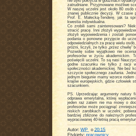
nie było pokrycia w godzinach dydakt
zatrudniane. Przyjmowane możliwe scen
W naszej uczelni jest około 80 osób w
znanej publicznie decyzji. W czasie
Prof. E. Małecką-Tenderę, jak ta spr
kwestia indywidualna.
Co zrobili sami zainteresowani? Nie
stracić pracę. Inni złożyli wypowiedzen
złożyli wypowiedzenia i zostali pono
podania o ponowne przyjęcie do uczel
odpowiedzialnych za pracę wielu osób,
próżni, liczyli, że tylko „przez chwil
Pozwolę sobie wyjątkowo nie ocenia
profesorów w życiu akademickim. To
poświęcili uczelni. To są nasi Nauczy
godne szacunku nie tylko z racji 
społeczności akademickiej. Nie bez ko
szczycie społecznego zaufania. Jedną
jednym biegunie mamy wzorce rodem ze
krajów europejskich, gdzie człowiek s
szacunkiem.
PS. Uprzedzając argumenty natury f
odprawa emerytalna, której wypłaceni
jeden raz zatem nie ma mowy o doda
profesorów może pociągnąć zmniejszen
niskich zarobkach w uczelni; pobie
bardziej zbliżone do należnych profe
wypracowanej 40-letnią pracą emerytu
Autor:
WP
o
20:15
Etykiety:
pracownicy