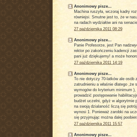
Anonimowy pisze...
Machina ruszyła, wczoraj kadry roz
równiejsi. Smutne jest to, że w na
na radach wydziałów ani na senacie
27 października 2011 08:29
Anonimowy pisze...
Panie Profesorze, jest Pan nadzwyc
rektor po zakończeniu kadencji zas
pani już dziękujemy! a może honor
27 października 2011 14:19
Anonimowy pisze...
To nie dotyczy 70-latków ale osób
zatrudnieniu a właśnie dlatego ,że
wymogów do kryterium minimum ), 
prowadzić postępowanie habilitacy
budżet uczelni, gdyż w algorytmie 
na swoją dzialaność liczą się potró
wynosi 1. Ponieważ zarobki na ucze
się przyjmując można dalej poobie
27 października 2011 15:57
Anonimowy pisze...