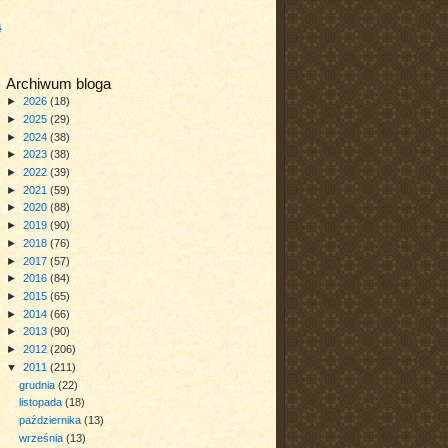
a
Archiwum bloga
►
2026
(18)
►
2025
(29)
►
2024
(38)
►
2023
(38)
►
2022
(39)
►
2021
(59)
►
2020
(88)
►
2019
(90)
►
2018
(76)
►
2017
(57)
►
2016
(84)
►
2015
(65)
►
2014
(66)
►
2013
(90)
►
2012
(206)
▼
2011
(211)
grudnia
(22)
listopada
(18)
października
(13)
września
(13)