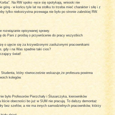
Korba". Na RW spoko -ręce się spotykają, wnioski nie
górą - w końcu tyle lat na stołku to trzeba mieć charakter i siłę i z
Zeby tylko niekorzystna przewaga nie było po stronie zabrskiej RW.
e rozwiązanie opisywanej sprawy.
 do Pani z prośbą o przywrócenie do pracy wszystkich
szę o ujęcie się za krzywdzonymi zasłużonymi pracownikami
e, gdy i na Was spadnie taki cios?
czający świat!
 Studenta, który równocześnie wskazuje,że profesura powinna
woich kolegów.
nie było Profesorów Pierzchały i Ślusarczyka, kierowników
 na liście obecności bo już w SUM nie pracują. To dalszy demontaż
dry bez szefów, a nie ma innych samodzielnych pracowników, którzy