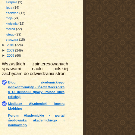
sierpnia
(9)
lipca
(14)
czerwca
(17)
maja
(24)
kwietnia
(12)
marca
(22)
lutego
(29)
stycznia
(18)
►
2010
(224)
►
2009
(249)
►
2008
(66)
Wszystkich zainteresowanych
sprawami nauki polskiej
zachęcam do odwiedzania stron
Blog akademickiego
nonkonformisty - Józefa Wieczorka
» O ucinaniu głowy Polsce kilka
refleksji
Mediator Akademicki kontra
Mobbing
Forum Akademickie - portal
środowiska akademickiego i
naukowego