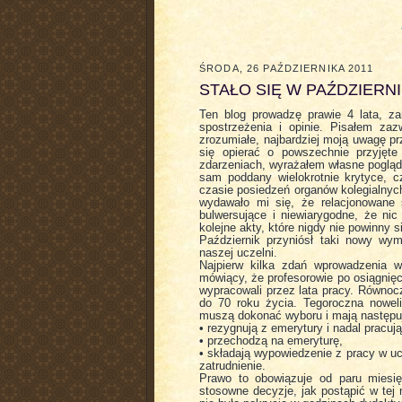
ŚRODA, 26 PAŹDZIERNIKA 2011
STAŁO SIĘ W PAŹDZIERN
Ten blog prowadzę prawie 4 lata, z
spostrzeżenia i opinie. Pisałem za
zrozumiałe, najbardziej moją uwagę p
się opierać o powszechnie przyjęte
zdarzeniach, wyrażałem własne poglądy
sam poddany wielokrotnie krytyce, 
czasie posiedzeń organów kolegialnych
wydawało mi się, że relacjonowane 
bulwersujące i niewiarygodne, że nic
kolejne akty, które nigdy nie powinny si
Październik przyniósł taki nowy wy
naszej uczelni.
Najpierw kilka zdań wprowadzenia 
mówiący, że profesorowie po osiągnięc
wypracowali przez lata pracy. Równoc
do 70 roku życia. Tegoroczna nowel
muszą dokonać wyboru i mają następu
• rezygnują z emerytury i nadal pracu
• przechodzą na emeryturę,
• składają wypowiedzenie z pracy w uc
zatrudnienie.
Prawo to obowiązuje od paru miesię
stosowne decyzje, jak postąpić w tej 