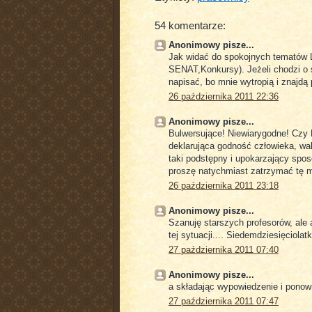
54 komentarze:
Anonimowy pisze...
Jak widać do spokojnych tematów L
SENAT,Konkursy). Jeżeli chodzi o s
napisać, bo mnie wytropią i znajdą 
26 października 2011 22:36
Anonimowy pisze...
Bulwersujące! Niewiarygodne! Czy 
deklarująca godność człowieka, wa
taki podstępny i upokarzający spo
proszę natychmiast zatrzymać tę m
26 października 2011 23:18
Anonimowy pisze...
Szanuję starszych profesorów, ale 
tej sytuacji.... Siedemdziesięciola
27 października 2011 07:40
Anonimowy pisze...
a składając wypowiedzenie i ponown
27 października 2011 07:47