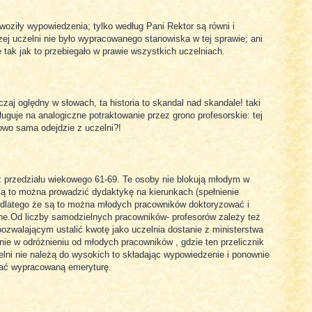
woziły wypowiedzenia; tylko według Pani Rektor są równi i
szej uczelni nie było wypracowanego stanowiska w tej sprawie; ani
 tak jak to przebiegało w prawie wszystkich uczelniach.
zaj oględny w słowach, ta historia to skandal nad skandale! taki
ługuje na analogiczne potraktowanie przez grono profesorskie: tej
owo sama odejdzie z uczelni?!
 z przedziału wiekowego 61-69. Te osoby nie blokują młodym w
 są to można prowadzić dydaktykę na kierunkach (spełnienie
dlatego że są to można młodych pracowników doktoryzować i
jne.Od liczby samodzielnych pracowników- profesorów zależy też
pozwalającym ustalić kwotę jako uczelnia dostanie z ministerstwa
jnie w odróżnieniu od młodych pracowników , gdzie ten przelicznik
lni nie należą do wysokich to składając wypowiedzenie i ponownie
rać wypracowaną emeryturę.