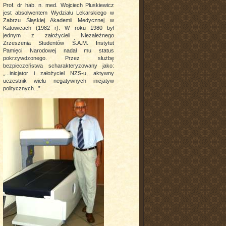
Prof. dr hab. n. med. Wojciech Pluskiewicz
jest absolwentem Wydziału Lekarskiego w
Zabrzu Śląskiej Akademii Medycznej w
Katowicach (1982 r). W roku 1980 był
jednym z założycieli Niezależnego
Zrzeszenia Studentów Ś.A.M. Instytut
Pamięci Narodowej nadał mu status
pokrzywdzonego. Przez służbę
bezpieczeństwa scharakteryzowany jako:
„...inicjator i założyciel NZS-u, aktywny
uczestnik wielu negatywnych inicjatyw
politycznych...”