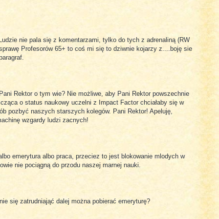
udzie nie pala się z komentarzami, tylko do tych z adrenaliną (RW
prawę Profesorów 65+ to coś mi się to dziwnie kojarzy z....boję sie
paragraf.
Pani Rektor o tym wie? Nie możliwe, aby Pani Rektor powszechnie
lcząca o status naukowy uczelni z Impact Factor chciałaby się w
sób pozbyć naszych starszych kolegów. Pani Rektor! Apeluję,
achinę wzgardy ludzi zacnych!
albo emerytura albo praca, przeciez to jest blokowanie mlodych w
tkowie nie pociągną do przodu naszej marnej nauki.
ie się zatrudniająć dalej można pobierać emeryturę?