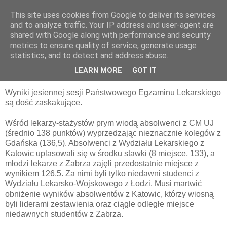
This site uses cookies from Google to deliver its services
pluskiewicz.blogspot.com
and to analyze traffic. Your IP address and user-agent are
shared with Google along with performance and security
metrics to ensure quality of service, generate usage
statistics, and to detect and address abuse.
środa, 28 września 2011
WYNIKI LEP-U i LDEP-U
LEARN MORE
GOT IT
Wyniki jesiennej sesji Państwowego Egzaminu Lekarskiego
są dość zaskakujące.
Wśród lekarzy-stażystów prym wiodą absolwenci z CM UJ
(średnio 138 punktów) wyprzedzając nieznacznie kolegów z
Gdańska (136,5). Absolwenci z Wydziału Lekarskiego z
Katowic uplasowali się w środku stawki (8 miejsce, 133), a
młodzi lekarze z Zabrza zajęli przedostatnie miejsce z
wynikiem 126,5. Za nimi byli tylko niedawni studenci z
Wydziału Lekarsko-Wojskowego z Łodzi. Musi martwić
obniżenie wyników absolwentów z Katowic, którzy wiosną
byli liderami zestawienia oraz ciągle odległe miejsce
niedawnych studentów z Zabrza.