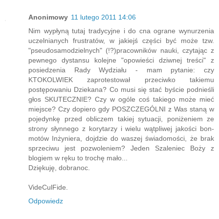
Anonimowy
11 lutego 2011 14:06
Nim wypłyną tutaj tradycyjne i do cna ograne wynurzenia
uczelnianych frustratów, w jakiejś części być może tzw.
"pseudosamodzielnych" (!?)pracowników nauki, czytając z
pewnego dystansu kolejne "opowieści dziwnej treści" z
posiedzenia Rady Wydziału - mam pytanie: czy
KTOKOLWIEK zaprotestował przeciwko takiemu
postępowaniu Dziekana? Co musi się stać byście podnieśli
głos SKUTECZNIE? Czy w ogóle coś takiego może mieć
miejsce? Czy dopiero gdy POSZCZEGÓLNI z Was staną w
pojedynkę przed obliczem takiej sytuacji, poniżeniem ze
strony słynnego z korytarzy i wielu wątpliwej jakości bon-
motów Inżyniera, dojdzie do waszej świadomości, że brak
sprzeciwu jest pozwoleniem? Jeden Szaleniec Boży z
blogiem w ręku to trochę mało...
Dziękuję, dobranoc.
VideCulFide.
Odpowiedz