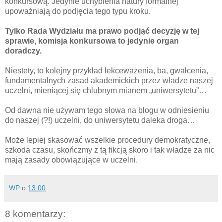
konkursową. Jedynie uchybienia natury formalnej
upoważniają do podjęcia tego typu kroku.
Tylko Rada Wydziału ma prawo podjąć decyzję w tej
sprawie, komisja konkursowa to jedynie organ
doradczy.
Niestety, to kolejny przykład lekceważenia, ba, gwałcenia,
fundamentalnych zasad akademickich przez władze naszej
uczelni, mieniącej się chlubnym mianem „uniwersytetu”…
Od dawna nie używam tego słowa na blogu w odniesieniu
do naszej (?!) uczelni, do uniwersytetu daleka droga…
Może lepiej skasować wszelkie procedury demokratyczne,
szkoda czasu, skończmy z tą fikcją skoro i tak władze za nic
mają zasady obowiązujące w uczelni.
WP
o
13:00
8 komentarzy: