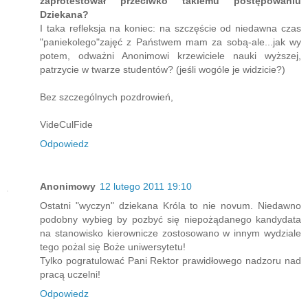
zaprotestował przeciwko takiemu postępowaniu
Dziekana?
I taka refleksja na koniec: na szczęście od niedawna czas
"paniekolego"zajęć z Państwem mam za sobą-ale...jak wy
potem, odważni Anonimowi krzewiciele nauki wyższej,
patrzycie w twarze studentów? (jeśli wogóle je widzicie?)
Bez szczególnych pozdrowień,
VideCulFide
Odpowiedz
Anonimowy
12 lutego 2011 19:10
Ostatni "wyczyn" dziekana Króla to nie novum. Niedawno
podobny wybieg by pozbyć się niepożądanego kandydata
na stanowisko kierownicze zostosowano w innym wydziale
tego pożal się Boże uniwersytetu!
Tylko pogratulować Pani Rektor prawidłowego nadzoru nad
pracą uczelni!
Odpowiedz