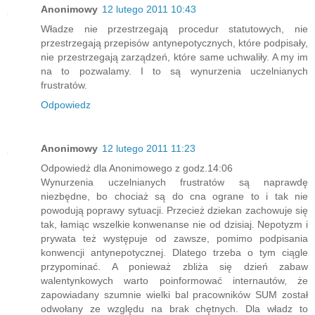
Anonimowy
12 lutego 2011 10:43
Władze nie przestrzegają procedur statutowych, nie
przestrzegają przepisów antynepotycznych, które podpisały,
nie przestrzegają zarządzeń, które same uchwaliły. A my im
na to pozwalamy. I to są wynurzenia uczelnianych
frustratów.
Odpowiedz
Anonimowy
12 lutego 2011 11:23
Odpowiedż dla Anonimowego z godz.14:06
Wynurzenia uczelnianych frustratów są naprawdę
niezbędne, bo chociaż są do cna ograne to i tak nie
powodują poprawy sytuacji. Przecież dziekan zachowuje się
tak, łamiąc wszelkie konwenanse nie od dzisiaj. Nepotyzm i
prywata też występuje od zawsze, pomimo podpisania
konwencji antynepotycznej. Dlatego trzeba o tym ciągle
przypominać. A ponieważ zbliża się dzień zabaw
walentynkowych warto poinformować internautów, że
zapowiadany szumnie wielki bal pracowników SUM został
odwołany ze względu na brak chętnych. Dla władz to