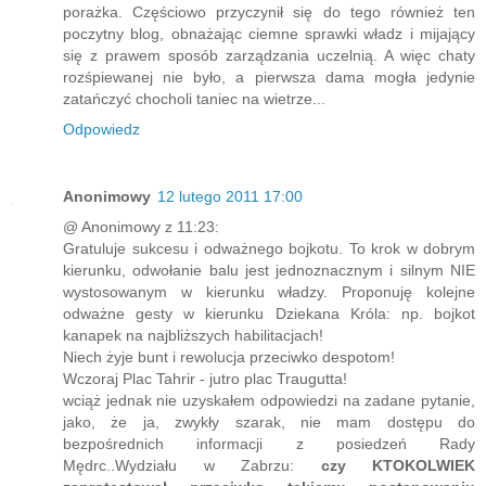
porażka. Częściowo przyczynił się do tego również ten
poczytny blog, obnażając ciemne sprawki władz i mijający
się z prawem sposób zarządzania uczelnią. A więc chaty
rozśpiewanej nie było, a pierwsza dama mogła jedynie
zatańczyć chocholi taniec na wietrze...
Odpowiedz
Anonimowy
12 lutego 2011 17:00
@ Anonimowy z 11:23:
Gratuluje sukcesu i odważnego bojkotu. To krok w dobrym
kierunku, odwołanie balu jest jednoznacznym i silnym NIE
wystosowanym w kierunku władzy. Proponuję kolejne
odważne gesty w kierunku Dziekana Króla: np. bojkot
kanapek na najbliższych habilitacjach!
Niech żyje bunt i rewolucja przeciwko despotom!
Wczoraj Plac Tahrir - jutro plac Traugutta!
wciąż jednak nie uzyskałem odpowiedzi na zadane pytanie,
jako, że ja, zwykły szarak, nie mam dostępu do
bezpośrednich informacji z posiedzeń Rady
Mędrc..Wydziału w Zabrzu:
czy KTOKOLWIEK