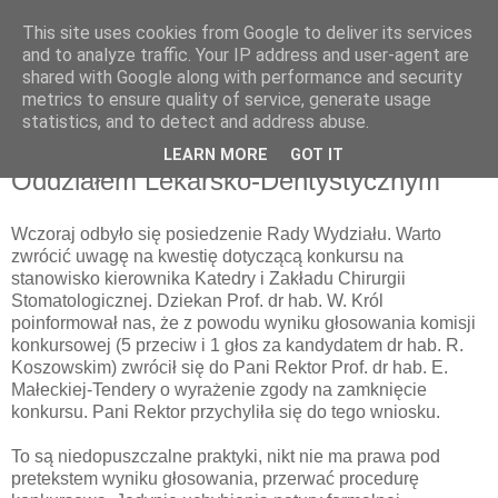
This site uses cookies from Google to deliver its services
pluskiewicz.blogspot.com
and to analyze traffic. Your IP address and user-agent are
shared with Google along with performance and security
metrics to ensure quality of service, generate usage
statistics, and to detect and address abuse.
piątek, 11 lutego 2011
Z życia Wydziału Lekarskiego z
LEARN MORE
GOT IT
Oddziałem Lekarsko-Dentystycznym
Wczoraj odbyło się posiedzenie Rady Wydziału. Warto
zwrócić uwagę na kwestię dotyczącą konkursu na
stanowisko kierownika Katedry i Zakładu Chirurgii
Stomatologicznej. Dziekan Prof. dr hab. W. Król
poinformował nas, że z powodu wyniku głosowania komisji
konkursowej (5 przeciw i 1 głos za kandydatem dr hab. R.
Koszowskim) zwrócił się do Pani Rektor Prof. dr hab. E.
Małeckiej-Tendery o wyrażenie zgody na zamknięcie
konkursu. Pani Rektor przychyliła się do tego wniosku.
To są niedopuszczalne praktyki, nikt nie ma prawa pod
pretekstem wyniku głosowania, przerwać procedurę