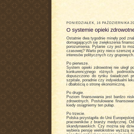
PONIEDZIAŁEK, 16 PAŹDZIERNIKA 2
O systemie opieki zdrowotne
Ostatnie dwa tygodnie minęły pod zna
domagających się zwiększenia finanso
porozumienia. Pytanie czy jest to moż
czasowej? Warto przy nieco szerszej 
interesów politycznych czy grupowych
Po pierwsze.
System opieki zdrowotnej nie uległ
konkurencyjnego różnych podmiotó
dopuszczono do rynku świadczeń pr
szpitale, poradnie czy indywidualni l
i dbałością o stronę ekonomiczną.
Po drugie.
Poziom finansowania jest bardzo ni
zdrowotnych. Postulowane finansowan
kiedy osiągniemy ten pułap.
Po trzecie.
Polska przystąpiła do Unii Europejskie
pracowników z branży medycznej. Od l
skandynawskich. Czy można się dziwi
wybiera pensję wielokrotnie wyższą 