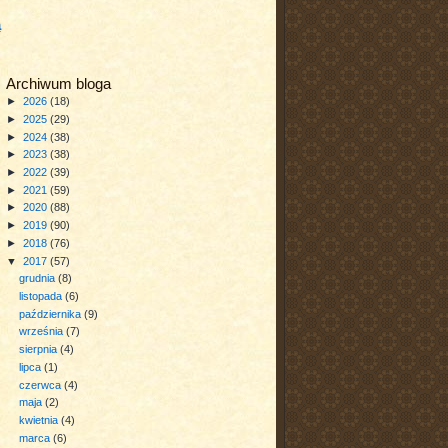
a
Archiwum bloga
►
2026
(18)
►
2025
(29)
►
2024
(38)
►
2023
(38)
►
2022
(39)
►
2021
(59)
►
2020
(88)
►
2019
(90)
►
2018
(76)
▼
2017
(57)
grudnia
(8)
listopada
(6)
października
(9)
września
(7)
sierpnia
(4)
lipca
(1)
czerwca
(4)
maja
(2)
kwietnia
(4)
marca
(6)