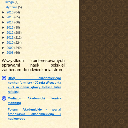
lutego
(1)
stycznia
(5)
►
2016
(84)
►
2015
(65)
►
2014
(66)
►
2013
(90)
►
2012
(206)
►
2011
(211)
►
2010
(224)
►
2009
(249)
►
2008
(66)
Wszystkich zainteresowanych
sprawami nauki polskiej
zachęcam do odwiedzania stron
Blog akademickiego
nonkonformisty - Józefa Wieczorka
» O ucinaniu głowy Polsce kilka
refleksji
Mediator Akademicki kontra
Mobbing
Forum Akademickie - portal
środowiska akademickiego i
naukowego