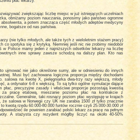
zeniu płac lekarzy.
ozwiązywać zwiększając liczbę miejsc w już istniejących uczelniach
iczka, obniżamy poziom nauczania, ponosimy jako państwo ogromne
ego absolwenta, a potem znacząca część młodych adeptów medycyny
inne, bogatsze od nas państwa.
zy (nie tylko młodych, ale także tych z wieloletnim stażem pracy)
 co spotyka się z krytyką. Niemniej jeśli nic nie zrobimy niedobór
dziś w Polsce mamy jeden z najniższych odsetków lekarzy na liczbę
wotnych inne sprawy zawsze schodzą na dalszy plan. Kto nas
o ujmować nie jako określone sumy, ale w odniesieniu do innych
wotnej. Musi być zachowana logiczna proporcja między dochodami
. salowa na kwotę X, pielęgniarka dwa-trzy razy większą, młody
pięć, a ordynator 6-8 x większą. To są tylko ogólne symulacje dające
 płac, precyzyjne zasady i właściwe proporcje pozostają kwestią
y za pracę etatową, mieszanie poziomu płac na kontrakcie z
zczalne. Generalnie, taki rosnący poziom płac występuję w krajach
m, że salowa w Norwegii czy UK nie zarabia 1500 zł tylko znacznie
 to kwotą rzędu 60.000-80.000 funtów rocznie czyli 25.000-30.000 zł
odpowiedzieć ile powinien zarabiać polski lekarz za pracę na pełnym
kwoty. A stażysta czy rezydent mógłby liczyć na około 40-50%