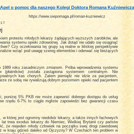
Apel o pomoc dla naszego Kolegi Doktora Romana Kuźniewicz
https://www.siepomaga.pl/roman-kuzniewicz
017
j
kiem protestu młodych lekarzy żądających wyższych zarobków, ale
wania systemu opieki zdrowotnej. Jak dotąd nie udało się osiągnąć
liwe? Czy oczekiwania tej grupy są realne w bliskiej perspektywie
analizie wziąć pod uwagę szereg elementów i oderwać się bieżących
.
 po 1989 roku zasadniczym zmianom. Próba wprowadzenia systemu
w (płatników) została zastąpiona systemem centralnym. Nie
ywatnych kas chorych. Zatem pieniądz nie idzie za pacjentem,
ekarze ze sobą nie rywalizują dobrym poziomem opieki nad pacjentem
ski, poniżej 5% PKB nie może zapewnić dobrego dostępu do usług
ie rzędu 6-7% to ciągle mgliste zapowiedzi bez gwarancji czasu
j, w której jest ogromny niedobór lekarzy, a także innych fachowych
at trwa exodus lekarzy do Niemiec, Wielkiej Brytanii czy państw
ć, że niejeden młody człowiek na początku swej drogi zawodowej
niż w kraju gdzieś daleko od Ojczyzny? W Czechach ten problem w