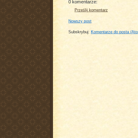
0 komentarze:
Prześlij komentarz
Nowszy post
Subskrybuj:
Komentarze do posta (At