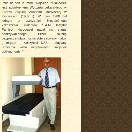
Prof. dr hab. n. med. Wojciech Pluskiewicz
jest absolwentem Wydziału Lekarskiego w
Zabrzu Śląskiej Akademii Medycznej w
Katowicach (1982 r). W roku 1980 był
jednym z założycieli Niezależnego
Zrzeszenia Studentów Ś.A.M. Instytut
Pamięci Narodowej nadał mu status
pokrzywdzonego. Przez służbę
bezpieczeństwa scharakteryzowany jako:
„...inicjator i założyciel NZS-u, aktywny
uczestnik wielu negatywnych inicjatyw
politycznych...”