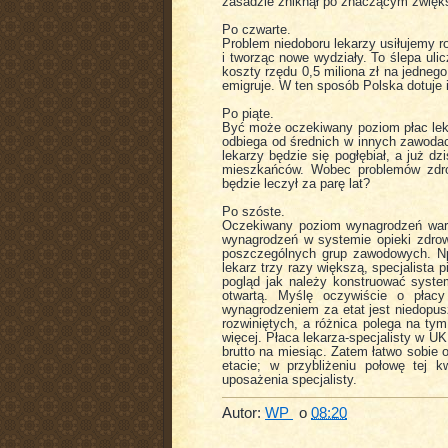
zasadzie zniknął po znaczącym zwięks
Po czwarte.
Problem niedoboru lekarzy usiłujemy r
i tworząc nowe wydziały. To ślepa ul
koszty rzędu 0,5 miliona zł na jedn
emigruje. W ten sposób Polska dotuje 
Po piąte.
Być może oczekiwany poziom płac lekar
odbiega od średnich w innych zawodach
lekarzy będzie się pogłębiał, a już 
mieszkańców. Wobec problemów zdro
będzie leczył za parę lat?
Po szóste.
Oczekiwany poziom wynagrodzeń wart
wynagrodzeń w systemie opieki zdro
poszczególnych grup zawodowych. Np
lekarz trzy razy większą, specjalista 
pogląd jak należy konstruować system
otwartą. Myślę oczywiście o płac
wynagrodzeniem za etat jest niedopus
rozwiniętych, a różnica polega na ty
więcej. Płaca lekarza-specjalisty w UK
brutto na miesiąc. Zatem łatwo sobie 
etacie; w przybliżeniu połowę tej 
uposażenia specjalisty.
Autor:
WP
o
08:20