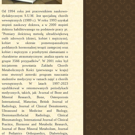
Od 1994 roku jest pracownikiem naukowo-
dydaktycznym S.U.M. Jest specjalistą chorób
wewnętrznych (1989 r.). W roku 1993 uzyskał
stopień naukowy doktora, a w 2000 stopień
doktora habilitowanego na podstawie pracy pt.
”Pomiary ilościową metodą ultradźwiękową
osób zdrowych (dzieci, kobiet i mężczyzn),
kobiet w okresie pomenopauzalnym
poddanych hormonalnej terapii zastępczej oraz
kobiet i mężczyzn z przebytymi złamaniami o
charakterze atraumatycznym: analiza oparta na
grupie 3566 przypadków”. W 2001 roku był
inicjatorem powstania Zakładu Chorób
Metabolicznych Kości (pierwszego w kraju)
oraz stworzył autorski program nauczania
studentów medycyny w ramach zajęć z chorób
wewnętrznych. W latach 1997-2023
opublikował w renomowanych periodykach
medycznych, takich, jak: Journal of Bone and
Mineral Research, Bone, Osteoporosis
International, Maturitas, British Journal of
Radiology, Journal of Clinical Densitometry,
Ultrasound in Medicine and Biology,
Dentomaxillofacial Radiology, Clinical
Rheumatology, International Journal of Clinical
Practice, Hormone and Metabolic Research,
Journal of Bone Mineral Metabolism, Journal
of Pediatrics Orthopaedics, Diabetologia,