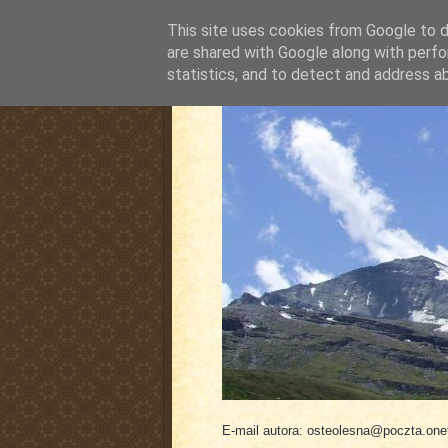
This site uses cookies from Google to de
are shared with Google along with perfo
statistics, and to detect and address a
pluskiewicz.blogspot
E-mail autora: osteolesna@poczta.onet