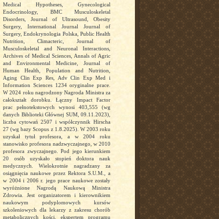
Medical Hypotheses, Gynecological
Endocrinology, BMC Musculoskeletal
Disorders, Journal of Ultrasound, Obesity
Surgery, International Journal Journal of
Surgery, Endokrynologia Polska, Public Health
Nutrition, Climacteric, Journal of
Musculoskeletal and Neuronal Interactions,
Archives of Medical Sciences, Annals of Agric
and Environmental Medicine, Journal of
Human Health, Population and Nutrition,
Aging Clin Exp Res, Adv Clin Exp Med i
Information Sciences 1234 oryginalne prace.
W 2024 roku nagrodzony Nagroda Ministra za
całokształt dorobku. Łączny Impact Factor
prac pełnotekstowych wynosi 403,555 (wg
danych Biblioteki Głównej SUM, 09.11.2023),
liczba cytowań 2507 i współczynnik Hirscha
27 (wg bazy Scopus z 1.8.2025). W 2003 roku
uzyskał tytuł profesora, a w 2004 roku
stanowisko profesora nadzwyczajnego, w 2010
profesora zwyczajnego. Pod jego kierunkiem
20 osób uzyskało stopień doktora nauk
medycznych. Wielokrotnie nagradzany za
osiągnięcia naukowe przez Rektora S.U.M., a
w 2004 i 2006 r. jego prace naukowe zostały
wyróżnione Nagrodą Naukową Ministra
Zdrowia. Jest organizatorem i kierownikiem
naukowym podyplomowych kursów
szkoleniowych dla lekarzy z zakresu chorób
metabolicznych kości, ekspertem programu