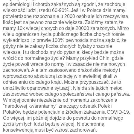
epidemiologii i chorób zakaźnych są zgodni, że zachoruje
większość ludzi, rzędu 60-90%. Jeśli w Polsce dziś mamy
potwierdzone rozpoznanie u 2000 osób ale ich rzeczywista
ilość jest na pewno znacznie większa. Załóżmy zatem,że
mamy 10x więcej chorych co daje 20000 zarażonych. Mimo
wielu ograniczeń życia publicznego liczba chorych rośnie
wykładniczo i z prawie 100% pewnością można sądzić, że
gdyby nie te zakazy liczba chorych byłaby znacznie
większa. I tu dochodzimy do pytania: kiedy będzie można
wrócić do normalnego życia? Mamy przykład Chin, gdzie
życie powoli wraca do normy i w zasadzie nie ma nowych
zachorowań. Ale tam zastosowano drakońskie metody i
wprowadzono absolutną izolację w niewielkiej skali w
odniesieniu do całego kraju. Można przypuszczać, że to
umożliwiło opanowanie sytuacji. Nie da się takich metod
zastosować wobec całego społeczeństwa i całego państwa.
W mojej ocenie niezależnie od momentu zakończenia
"narodowej kwarantanny" znaczący odsetek Polek i
Polaków będzie potencjalnie źródłem zakażenia COVID-19.
Co więcej, im później dojdzie do powrotu do normalnego
życia tym tych ludzi będzie więcej. Nieuchronną
konsekwencją musi być wzrost zachorowań.