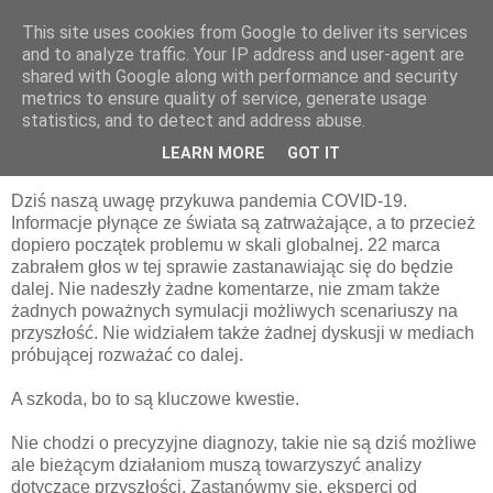
This site uses cookies from Google to deliver its services
pluskiewicz.blogspot.com
and to analyze traffic. Your IP address and user-agent are
shared with Google along with performance and security
metrics to ensure quality of service, generate usage
statistics, and to detect and address abuse.
wtorek, 31 marca 2020
Co będzie potem?
LEARN MORE
GOT IT
Dziś naszą uwagę przykuwa pandemia COVID-19.
Informacje płynące ze świata są zatrważające, a to przecież
dopiero początek problemu w skali globalnej. 22 marca
zabrałem głos w tej sprawie zastanawiając się do będzie
dalej. Nie nadeszły żadne komentarze, nie zmam także
żadnych poważnych symulacji możliwych scenariuszy na
przyszłość. Nie widziałem także żadnej dyskusji w mediach
próbującej rozważać co dalej.
A szkoda, bo to są kluczowe kwestie.
Nie chodzi o precyzyjne diagnozy, takie nie są dziś możliwe
ale bieżącym działaniom muszą towarzyszyć analizy
dotyczące przyszłości. Zastanówmy się, eksperci od