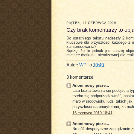
PIĄTEK, 14 CZERWCA 2019
Czy brak komentarzy to obj
Do ostatniego tekstu nadeszły 2 kom
kluczowe dla przyszłości każdego z n
zainteresowania?
Sądzę, że to jednak jest raczej obja
miejsce dyskusji, nieodzownej dla realiz
Autor:
WP
o
10:40
3 komentarze:
Anonimowy pisze...
Lata kształtowania się podejscia ty
trzeba się podporządkować", posku
mało w środowisku ludzi takich jak p
przyszłości są priorytetami, za mało
16 czerwca 2019 18:41
Anonimowy pisze...
No cóż despotyczne zarządzanie zr