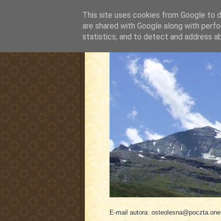
This site uses cookies from Google to de
are shared with Google along with perfo
statistics, and to detect and address a
pluskiewicz.blogspot
E-mail autora: osteolesna@poczta.onet