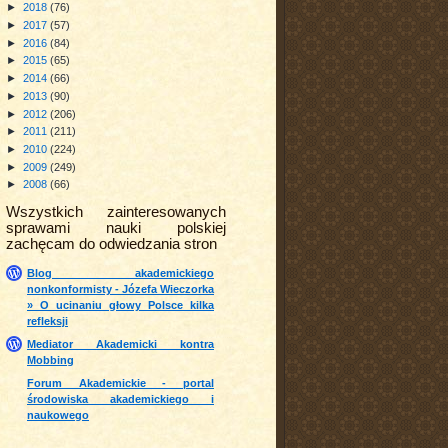
►
2018
(76)
►
2017
(57)
►
2016
(84)
►
2015
(65)
►
2014
(66)
►
2013
(90)
►
2012
(206)
►
2011
(211)
►
2010
(224)
►
2009
(249)
►
2008
(66)
Wszystkich zainteresowanych
sprawami nauki polskiej
zachęcam do odwiedzania stron
Blog akademickiego
nonkonformisty - Józefa Wieczorka
» O ucinaniu głowy Polsce kilka
refleksji
Mediator Akademicki kontra
Mobbing
Forum Akademickie - portal
środowiska akademickiego i
naukowego