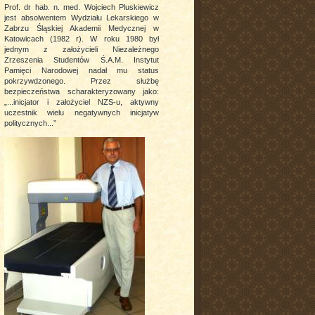
Prof. dr hab. n. med. Wojciech Pluskiewicz
jest absolwentem Wydziału Lekarskiego w
Zabrzu Śląskiej Akademii Medycznej w
Katowicach (1982 r). W roku 1980 był
jednym z założycieli Niezależnego
Zrzeszenia Studentów Ś.A.M. Instytut
Pamięci Narodowej nadał mu status
pokrzywdzonego. Przez służbę
bezpieczeństwa scharakteryzowany jako:
„...inicjator i założyciel NZS-u, aktywny
uczestnik wielu negatywnych inicjatyw
politycznych...”