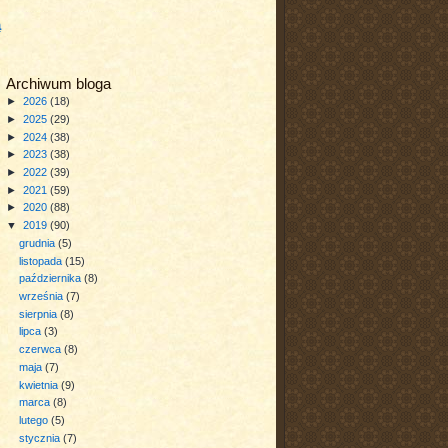
a
Archiwum bloga
►
2026
(18)
►
2025
(29)
►
2024
(38)
►
2023
(38)
►
2022
(39)
►
2021
(59)
►
2020
(88)
▼
2019
(90)
grudnia
(5)
listopada
(15)
października
(8)
września
(7)
sierpnia
(8)
lipca
(3)
czerwca
(8)
maja
(7)
kwietnia
(9)
marca
(8)
lutego
(5)
stycznia
(7)