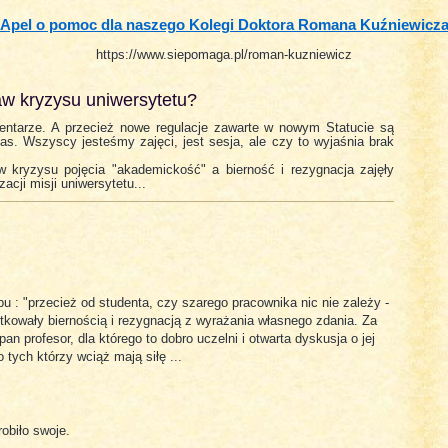
Apel o pomoc dla naszego Kolegi Doktora Romana Kuźniewicz
https://www.siepomaga.pl/roman-kuzniewicz
aw kryzysu uniwersytetu?
entarze. A przecież nowe regulacje zawarte w nowym Statucie są
as. Wszyscy jesteśmy zajęci, jest sesja, ale czy to wyjaśnia brak
w kryzysu pojęcia "akademickość" a bierność i rezygnacja zajęły
acji misji uniwersytetu...
pu : "przecież od studenta, czy szarego pracownika nic nie zależy -
tkowały biernością i rezygnacją z wyrażania własnego zdania. Za
an profesor, dla którego to dobro uczelni i otwarta dyskusja o jej
 tych którzy wciąż mają siłę ...
obiło swoje.