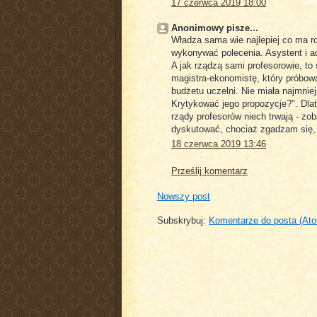
17 czerwca 2019 18:00
Anonimowy pisze...
Władza sama wie najlepiej co ma ro
wykonywać polecenia. Asystent i ad
A jak rządzą sami profesorowie, to
magistra-ekonomistę, który próbow
budżetu uczelni. Nie miała najmnie
Krytykować jego propozycje?". Dlat
rządy profesorów niech trwają - zo
dyskutować, chociaż zgadzam się,
18 czerwca 2019 13:46
Prześlij komentarz
Nowszy post
Subskrybuj:
Komentarze do posta (At