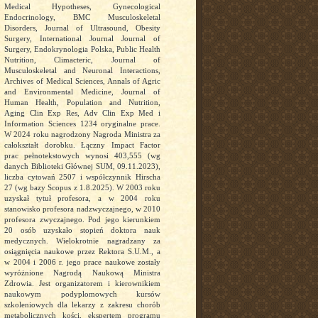
Medical Hypotheses, Gynecological
Endocrinology, BMC Musculoskeletal
Disorders, Journal of Ultrasound, Obesity
Surgery, International Journal Journal of
Surgery, Endokrynologia Polska, Public Health
Nutrition, Climacteric, Journal of
Musculoskeletal and Neuronal Interactions,
Archives of Medical Sciences, Annals of Agric
and Environmental Medicine, Journal of
Human Health, Population and Nutrition,
Aging Clin Exp Res, Adv Clin Exp Med i
Information Sciences 1234 oryginalne prace.
W 2024 roku nagrodzony Nagroda Ministra za
całokształt dorobku. Łączny Impact Factor
prac pełnotekstowych wynosi 403,555 (wg
danych Biblioteki Głównej SUM, 09.11.2023),
liczba cytowań 2507 i współczynnik Hirscha
27 (wg bazy Scopus z 1.8.2025). W 2003 roku
uzyskał tytuł profesora, a w 2004 roku
stanowisko profesora nadzwyczajnego, w 2010
profesora zwyczajnego. Pod jego kierunkiem
20 osób uzyskało stopień doktora nauk
medycznych. Wielokrotnie nagradzany za
osiągnięcia naukowe przez Rektora S.U.M., a
w 2004 i 2006 r. jego prace naukowe zostały
wyróżnione Nagrodą Naukową Ministra
Zdrowia. Jest organizatorem i kierownikiem
naukowym podyplomowych kursów
szkoleniowych dla lekarzy z zakresu chorób
metabolicznych kości, ekspertem programu