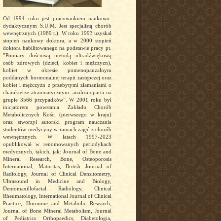
Od 1994 roku jest pracownikiem naukowo-
dydaktycznym S.U.M. Jest specjalistą chorób
wewnętrznych (1989 r.). W roku 1993 uzyskał
stopień naukowy doktora, a w 2000 stopień
doktora habilitowanego na podstawie pracy pt.
”Pomiary ilościową metodą ultradźwiękową
osób zdrowych (dzieci, kobiet i mężczyzn),
kobiet w okresie pomenopauzalnym
poddanych hormonalnej terapii zastępczej oraz
kobiet i mężczyzn z przebytymi złamaniami o
charakterze atraumatycznym: analiza oparta na
grupie 3566 przypadków”. W 2001 roku był
inicjatorem powstania Zakładu Chorób
Metabolicznych Kości (pierwszego w kraju)
oraz stworzył autorski program nauczania
studentów medycyny w ramach zajęć z chorób
wewnętrznych. W latach 1997-2023
opublikował w renomowanych periodykach
medycznych, takich, jak: Journal of Bone and
Mineral Research, Bone, Osteoporosis
International, Maturitas, British Journal of
Radiology, Journal of Clinical Densitometry,
Ultrasound in Medicine and Biology,
Dentomaxillofacial Radiology, Clinical
Rheumatology, International Journal of Clinical
Practice, Hormone and Metabolic Research,
Journal of Bone Mineral Metabolism, Journal
of Pediatrics Orthopaedics, Diabetologia,