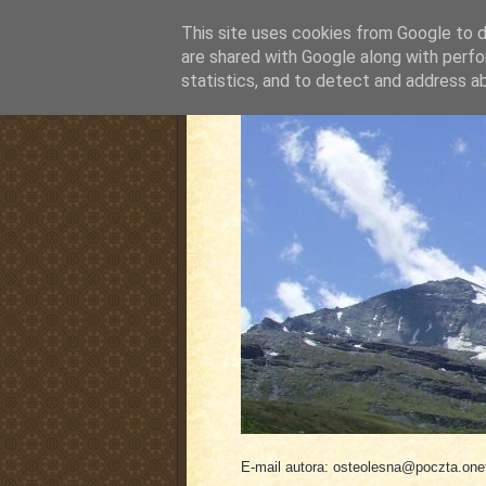
This site uses cookies from Google to de
are shared with Google along with perfo
statistics, and to detect and address a
pluskiewicz.blogspot
E-mail autora: osteolesna@poczta.onet