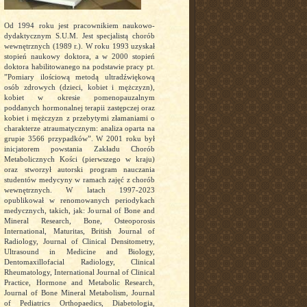
Od 1994 roku jest pracownikiem naukowo-
dydaktycznym S.U.M. Jest specjalistą chorób
wewnętrznych (1989 r.). W roku 1993 uzyskał
stopień naukowy doktora, a w 2000 stopień
doktora habilitowanego na podstawie pracy pt.
”Pomiary ilościową metodą ultradźwiękową
osób zdrowych (dzieci, kobiet i mężczyzn),
kobiet w okresie pomenopauzalnym
poddanych hormonalnej terapii zastępczej oraz
kobiet i mężczyzn z przebytymi złamaniami o
charakterze atraumatycznym: analiza oparta na
grupie 3566 przypadków”. W 2001 roku był
inicjatorem powstania Zakładu Chorób
Metabolicznych Kości (pierwszego w kraju)
oraz stworzył autorski program nauczania
studentów medycyny w ramach zajęć z chorób
wewnętrznych. W latach 1997-2023
opublikował w renomowanych periodykach
medycznych, takich, jak: Journal of Bone and
Mineral Research, Bone, Osteoporosis
International, Maturitas, British Journal of
Radiology, Journal of Clinical Densitometry,
Ultrasound in Medicine and Biology,
Dentomaxillofacial Radiology, Clinical
Rheumatology, International Journal of Clinical
Practice, Hormone and Metabolic Research,
Journal of Bone Mineral Metabolism, Journal
of Pediatrics Orthopaedics, Diabetologia,