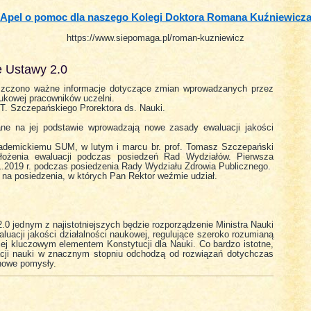
Apel o pomoc dla naszego Kolegi Doktora Romana Kuźniewicz
https://www.siepomaga.pl/roman-kuzniewicz
e Ustawy 2.0
ieszczono ważne informacje dotyczące zmian wprowadzanych przez
ukowej pracowników uczelni.
. Szczepańskiego Prorektora ds. Nauki.
e na jej podstawie wprowadzają nowe zasady ewaluacji jakości
kademickiemu SUM, w lutym i marcu br. prof. Tomasz Szczepański
ałożenia ewaluacji podczas posiedzeń Rad Wydziałów. Pierwsza
1.2019 r. podczas posiedzenia Rady Wydziału Zdrowia Publicznego.
a posiedzenia, w których Pan Rektor weźmie udział.
0 jednym z najistotniejszych będzie rozporządzenie Ministra Nauki
uacji jakości działalności naukowej, regulujące szeroko rozumianą
ej kluczowym elementem Konstytucji dla Nauki. Co bardzo istotne,
cji nauki w znacznym stopniu odchodzą od rozwiązań dotychczas
 nowe pomysły.