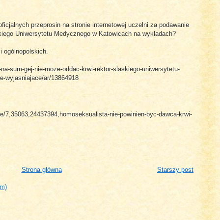
ficjalnych przeprosin na stronie internetowej uczelni za podawanie
kiego Uniwersytetu Medycznego w Katowicach na wykładach?
i ogólnopolskich.
l-na-sum-gej-nie-moze-oddac-krwi-rektor-slaskiego-uniwersytetu-
e-wyjasniajace/ar/13864918
ice/7,35063,24437394,homoseksualista-nie-powinien-byc-dawca-krwi-
Strona główna
Starszy post
om)