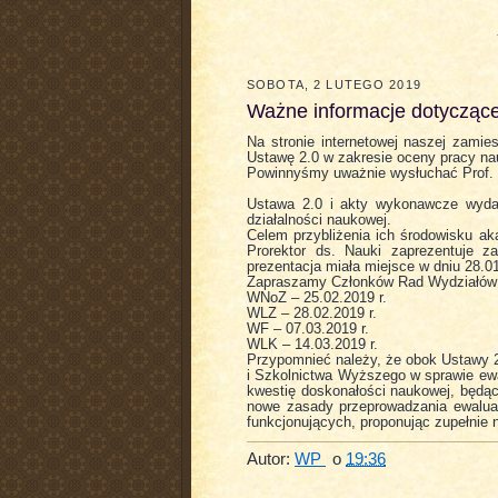
SOBOTA, 2 LUTEGO 2019
Ważne informacje dotycząc
Na stronie internetowej naszej zam
Ustawę 2.0 w zakresie oceny pracy na
Powinnyśmy uważnie wysłuchać Prof. T
Ustawa 2.0 i akty wykonawcze wydan
działalności naukowej.
Celem przybliżenia ich środowisku a
Prorektor ds. Nauki zaprezentuje z
prezentacja miała miejsce w dniu 28.0
Zapraszamy Członków Rad Wydziałów n
WNoZ – 25.02.2019 r.
WLZ – 28.02.2019 r.
WF – 07.03.2019 r.
WLK – 14.03.2019 r.
Przypomnieć należy, że obok Ustawy 2.
i Szkolnictwa Wyższego w sprawie ewal
kwestię doskonałości naukowej, będąc
nowe zasady przeprowadzania ewalua
funkcjonujących, proponując zupełnie
Autor:
WP
o
19:36