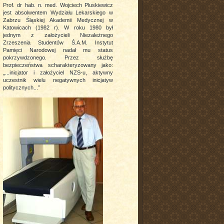
Prof. dr hab. n. med. Wojciech Pluskiewicz
jest absolwentem Wydziału Lekarskiego w
Zabrzu Śląskiej Akademii Medycznej w
Katowicach (1982 r). W roku 1980 był
jednym z założycieli Niezależnego
Zrzeszenia Studentów Ś.A.M. Instytut
Pamięci Narodowej nadał mu status
pokrzywdzonego. Przez służbę
bezpieczeństwa scharakteryzowany jako:
„...inicjator i założyciel NZS-u, aktywny
uczestnik wielu negatywnych inicjatyw
politycznych...”