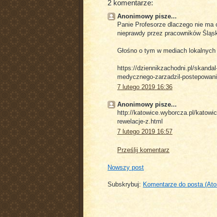
2 komentarze:
Anonimowy pisze...
Panie Profesorze dlaczego nie ma o
nieprawdy przez pracowników Śląs
Głośno o tym w mediach lokalnych 
https://dziennikzachodni.pl/skanda
medycznego-zarzadzil-postepowani
7 lutego 2019 16:36
Anonimowy pisze...
http://katowice.wyborcza.pl/katow
rewelacje-z.html
7 lutego 2019 16:57
Prześlij komentarz
Nowszy post
Subskrybuj:
Komentarze do posta (At