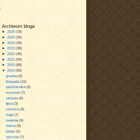
a
Archiwum bloga
►
2026
(18)
►
2025
(29)
►
2024
(38)
►
2023
(38)
►
2022
(39)
►
2021
(59)
►
2020
(88)
▼
2019
(90)
grudnia
(5)
listopada
(15)
października
(8)
września
(7)
sierpnia
(8)
lipca
(3)
czerwca
(8)
maja
(7)
kwietnia
(9)
marca
(8)
lutego
(5)
stycznia
(7)