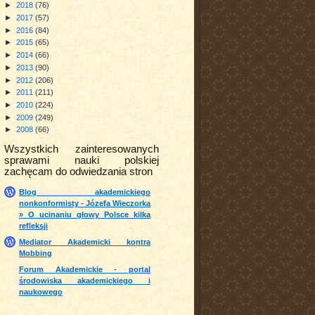
►
2018
(76)
►
2017
(57)
►
2016
(84)
►
2015
(65)
►
2014
(66)
►
2013
(90)
►
2012
(206)
►
2011
(211)
►
2010
(224)
►
2009
(249)
►
2008
(66)
Wszystkich zainteresowanych
sprawami nauki polskiej
zachęcam do odwiedzania stron
Blog akademickiego
nonkonformisty - Józefa Wieczorka
» O ucinaniu głowy Polsce kilka
refleksji
Mediator Akademicki kontra
Mobbing
Forum Akademickie - portal
środowiska akademickiego i
naukowego