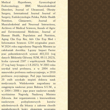
Medical Hypotheses, Gynecological
Endocrinology, BMC Musculoskeletal
Disorders, Journal of Ultrasound, Obesity
Surgery, International Journal Journal of
Surgery, Endokrynologia Polska, Public Health
Nutrition, Climacteric, Journal of
Musculoskeletal and Neuronal Interactions,
Archives of Medical Sciences, Annals of Agric
and Environmental Medicine, Journal of
Human Health, Population and Nutrition,
Aging Clin Exp Res, Adv Clin Exp Med i
Information Sciences 1234 oryginalne prace.
W 2024 roku nagrodzony Nagroda Ministra za
całokształt dorobku. Łączny Impact Factor
prac pełnotekstowych wynosi 403,555 (wg
danych Biblioteki Głównej SUM, 09.11.2023),
liczba cytowań 2507 i współczynnik Hirscha
27 (wg bazy Scopus z 1.8.2025). W 2003 roku
uzyskał tytuł profesora, a w 2004 roku
stanowisko profesora nadzwyczajnego, w 2010
profesora zwyczajnego. Pod jego kierunkiem
20 osób uzyskało stopień doktora nauk
medycznych. Wielokrotnie nagradzany za
osiągnięcia naukowe przez Rektora S.U.M., a
w 2004 i 2006 r. jego prace naukowe zostały
wyróżnione Nagrodą Naukową Ministra
Zdrowia. Jest organizatorem i kierownikiem
naukowym podyplomowych kursów
szkoleniowych dla lekarzy z zakresu chorób
metabolicznych kości, ekspertem programu