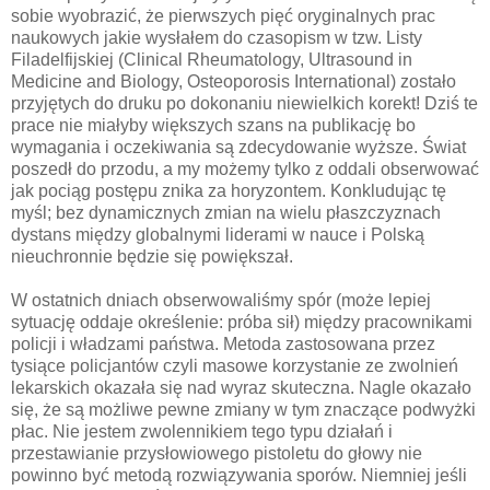
sobie wyobrazić, że pierwszych pięć oryginalnych prac
naukowych jakie wysłałem do czasopism w tzw. Listy
Filadelfijskiej (Clinical Rheumatology, Ultrasound in
Medicine and Biology, Osteoporosis International) zostało
przyjętych do druku po dokonaniu niewielkich korekt! Dziś te
prace nie miałyby większych szans na publikację bo
wymagania i oczekiwania są zdecydowanie wyższe. Świat
poszedł do przodu, a my możemy tylko z oddali obserwować
jak pociąg postępu znika za horyzontem. Konkludując tę
myśl; bez dynamicznych zmian na wielu płaszczyznach
dystans między globalnymi liderami w nauce i Polską
nieuchronnie będzie się powiększał.
W ostatnich dniach obserwowaliśmy spór (może lepiej
sytuację oddaje określenie: próba sił) między pracownikami
policji i władzami państwa. Metoda zastosowana przez
tysiące policjantów czyli masowe korzystanie ze zwolnień
lekarskich okazała się nad wyraz skuteczna. Nagle okazało
się, że są możliwe pewne zmiany w tym znaczące podwyżki
płac. Nie jestem zwolennikiem tego typu działań i
przestawianie przysłowiowego pistoletu do głowy nie
powinno być metodą rozwiązywania sporów. Niemniej jeśli