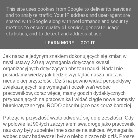
This site uses cookies from Google to deliver its services
pluskiewicz.blogspot.com
and to analyze traffic. Your IP address and user-agent are
shared with Google along with performance and security
metrics to ensure quality of service, generate usage
statistics, and to detect and address abuse.
sobota, 10 listopada 2018
Spostrzeżenia bieżące
LEARN MORE
GOT IT
Jak narazie jedynym znakiem dokonujących się zmian w
myśl ustawy 2.0 są wymagania dotyczące kwestii
organizacyjnych dotyczących obszaru nauki. Nadal nie
posiadamy wiedzy jak będzie wyglądać nasza praca w
niedalekiej przyszłości. Dziś na pewno widać perspektywę
zwiększających się wymagań i oczekiwań wobec
pracowników, coraz więcej mamy godzin dydaktycznych
przypadających na pracownika i widać ciągle nowe pomysły
biurokratyczne typu RODO absorbujące nas coraz bardziej.
Patrząc w przyszłość warto odwołać się do przeszłości. Gdy
w połowie lat 90-tych zaczynałem swą drogę jako pracownik
naukowy były zupełnie inne szanse na sukces. Wymagania
wobec pracy badawczej były o niebo niższe niż dziś. Proszę