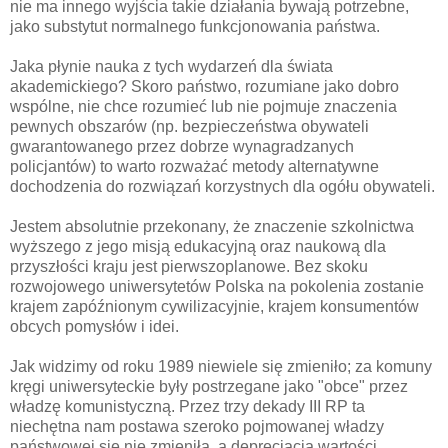
nie ma innego wyjścia takie działania bywają potrzebne,
jako substytut normalnego funkcjonowania państwa.
Jaka płynie nauka z tych wydarzeń dla świata
akademickiego? Skoro państwo, rozumiane jako dobro
wspólne, nie chce rozumieć lub nie pojmuje znaczenia
pewnych obszarów (np. bezpieczeństwa obywateli
gwarantowanego przez dobrze wynagradzanych
policjantów) to warto rozważać metody alternatywne
dochodzenia do rozwiązań korzystnych dla ogółu obywateli.
Jestem absolutnie przekonany, że znaczenie szkolnictwa
wyższego z jego misją edukacyjną oraz naukową dla
przyszłości kraju jest pierwszoplanowe. Bez skoku
rozwojowego uniwersytetów Polska na pokolenia zostanie
krajem zapóźnionym cywilizacyjnie, krajem konsumentów
obcych pomysłów i idei.
Jak widzimy od roku 1989 niewiele się zmieniło; za komuny
kręgi uniwersyteckie były postrzegane jako "obce" przez
władzę komunistyczną. Przez trzy dekady III RP ta
niechętna nam postawa szeroko pojmowanej władzy
państwowej się nie zmieniła, a deprecjacja wartości