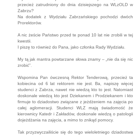
przecież zatrudniony do dnia dzisiejszego na WLzOLD w
Zabrzu?
Na dodatek z Wydziału Zabrzańskiego pochodzi dwóch
Prorektorów.
A nic żeście Państwo przed te ponad 10 lat nie zrobili w tej
kwestii.
I piszę to również do Pana, jako członka Rady Wydziału.
My tą jak mantra powtarzane słowa znamy – „nie da się nic
zrobić”.
Wspomina Pan ówczesną Rektor Tenderową, przecież ta
kobiecina od 6 lat rektorem nie jest. Ba, napiszę więcej
studenci z Zabrza, nawet nie wiedzą kto to jest. Natomiast
doskonale wiedzą kto jest Dziekanem i Prodziekanem i kto
firmuje to dziadostwo związane z jeżdżeniem na zajęcia po
całej aglomeracji. Studenci WLZ mają świadomość że
kierownicy Katedr i Zakładów, doskonale wiedzą o patologii
dojeżdżania na zajęcia, a mimo to znikąd pomocy.
Tak przyzwyczailiście się do tego wieloletniego dziadostwa