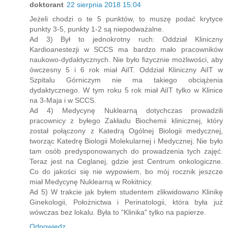
doktorant
22 sierpnia 2018 15:04
Jeżeli chodzi o te 5 punktów, to muszę podać krytyce
punkty 3-5, punkty 1-2 są niepodważalne.
Ad 3) Był to jednokrotny ruch: Oddział Kliniczny
Kardioanestezji w SCCS ma bardzo mało pracowników
naukowo-dydaktycznych. Nie było fizycznie możliwości, aby
ówczesny 5 i 6 rok miał AiIT. Oddział Kliniczny AiIT w
Szpitalu Górniczym nie ma takiego obciążenia
dydaktycznego. W tym roku 5 rok miał AiIT tylko w Klinice
na 3-Maja i w SCCS.
Ad 4) Medycynę Nuklearną dotychczas prowadzili
pracownicy z byłego Zakładu Biochemii klinicznej, który
został połączony z Katedrą Ogólnej Biologii medycznej,
tworząc Katedrę Biologii Molekularnej i Medycznej. Nie było
tam osób predysponowanych do prowadzenia tych zajęć.
Teraz jest na Ceglanej, gdzie jest Centrum onkologiczne.
Co do jakości się nie wypowiem, bo mój rocznik jeszcze
miał Medycynę Nuklearną w Rokitnicy.
Ad 5) W trakcie jak byłem studentem zlikwidowano Klinikę
Ginekologii, Położnictwa i Perinatologii, która była już
wówczas bez lokalu. Była to "Klinika" tylko na papierze.
Odpowiedz