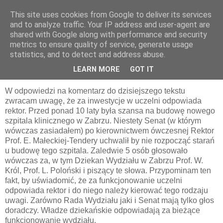
This site uses cookies from Google to deliver its services
pluskiewicz.blogspot.com
and to analyze traffic. Your IP address and user-agent are
shared with Google along with performance and security
metrics to ensure quality of service, generate usage
statistics, and to detect and address abuse.
niedziela, 19 sierpnia 2018
Kilka słów wyjaśnienia
LEARN MORE
GOT IT
W odpowiedzi na komentarz do dzisiejszego tekstu
zwracam uwagę, że za inwestycje w uczelni odpowiada
rektor. Przed ponad 10 laty była szansa na budowę nowego
szpitala klinicznego w Zabrzu. Niestety Senat (w którym
wówczas zasiadałem) po kierownictwem ówczesnej Rektor
Prof. E. Małeckiej-Tendery uchwalił by nie rozpocząć starań
u budowę tego szpitala. Zaledwie 5 osób głosowało
wówczas za, w tym Dziekan Wydziału w Zabrzu Prof. W.
Król, Prof. L. Poloński i piszący te słowa. Przypominam ten
fakt, by uświadomić, że za funkcjonowanie uczelni
odpowiada rektor i do niego należy kierować tego rodzaju
uwagi. Zarówno Rada Wydziału jaki i Senat mają tylko głos
doradczy. Władze dziekańskie odpowiadają za bieżące
funkcjonowanie wydziału.