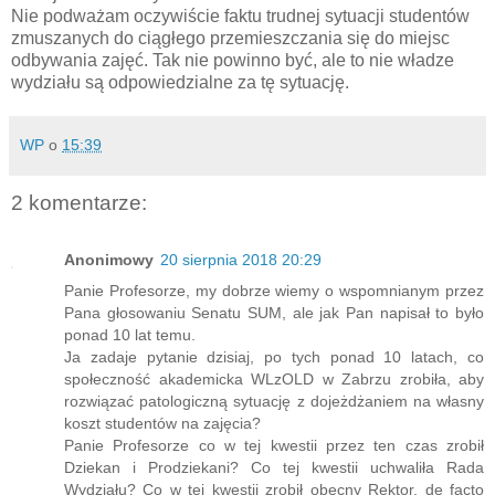
Nie podważam oczywiście faktu trudnej sytuacji studentów
zmuszanych do ciągłego przemieszczania się do miejsc
odbywania zajęć. Tak nie powinno być, ale to nie władze
wydziału są odpowiedzialne za tę sytuację.
WP
o
15:39
2 komentarze:
Anonimowy
20 sierpnia 2018 20:29
Panie Profesorze, my dobrze wiemy o wspomnianym przez
Pana głosowaniu Senatu SUM, ale jak Pan napisał to było
ponad 10 lat temu.
Ja zadaje pytanie dzisiaj, po tych ponad 10 latach, co
społeczność akademicka WLzOLD w Zabrzu zrobiła, aby
rozwiązać patologiczną sytuację z dojeżdżaniem na własny
koszt studentów na zajęcia?
Panie Profesorze co w tej kwestii przez ten czas zrobił
Dziekan i Prodziekani? Co tej kwestii uchwaliła Rada
Wydziału? Co w tej kwestii zrobił obecny Rektor, de facto