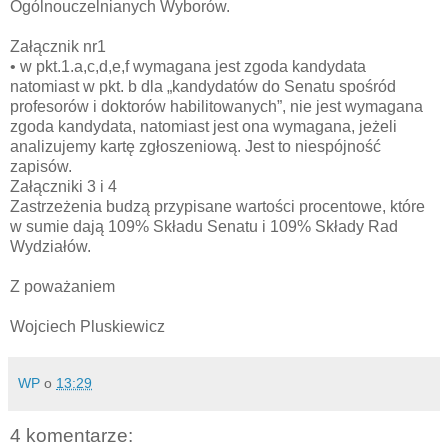
Ogólnouczelnianych Wyborów.
Załącznik nr1
• w pkt.1.a,c,d,e,f wymagana jest zgoda kandydata
natomiast w pkt. b dla „kandydatów do Senatu spośród
profesorów i doktorów habilitowanych”, nie jest wymagana
zgoda kandydata, natomiast jest ona wymagana, jeżeli
analizujemy kartę zgłoszeniową. Jest to niespójność
zapisów.
Załączniki 3 i 4
Zastrzeżenia budzą przypisane wartości procentowe, które
w sumie dają 109% Składu Senatu i 109% Składy Rad
Wydziałów.
Z poważaniem
Wojciech Pluskiewicz
WP
o
13:29
4 komentarze: