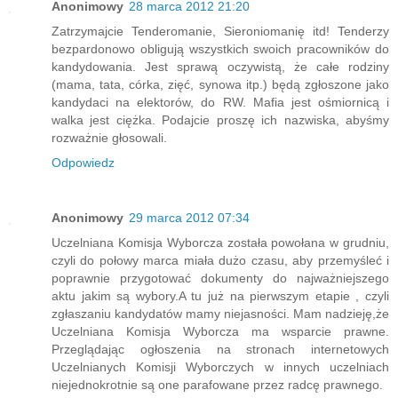
Anonimowy
28 marca 2012 21:20
Zatrzymajcie Tenderomanie, Sieroniomanię itd! Tenderzy
bezpardonowo obligują wszystkich swoich pracowników do
kandydowania. Jest sprawą oczywistą, że całe rodziny
(mama, tata, córka, zięć, synowa itp.) będą zgłoszone jako
kandydaci na elektorów, do RW. Mafia jest ośmiornicą i
walka jest ciężka. Podajcie proszę ich nazwiska, abyśmy
rozważnie głosowali.
Odpowiedz
Anonimowy
29 marca 2012 07:34
Uczelniana Komisja Wyborcza została powołana w grudniu,
czyli do połowy marca miała dużo czasu, aby przemyśleć i
poprawnie przygotować dokumenty do najważniejszego
aktu jakim są wybory.A tu już na pierwszym etapie , czyli
zgłaszaniu kandydatów mamy niejasności. Mam nadzieję,że
Uczelniana Komisja Wyborcza ma wsparcie prawne.
Przeglądając ogłoszenia na stronach internetowych
Uczelnianych Komisji Wyborczych w innych uczelniach
niejednokrotnie są one parafowane przez radcę prawnego.