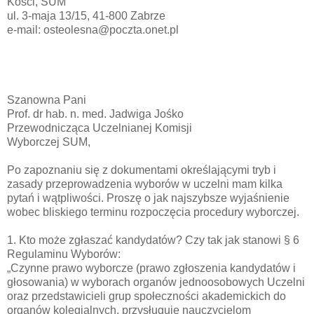
Kości, SUM
ul. 3-maja 13/15, 41-800 Zabrze
e-mail: osteolesna@poczta.onet.pl
Szanowna Pani
Prof. dr hab. n. med. Jadwiga Jośko
Przewodnicząca Uczelnianej Komisji
Wyborczej SUM,
Po zapoznaniu się z dokumentami określającymi tryb i
zasady przeprowadzenia wyborów w uczelni mam kilka
pytań i wątpliwości. Proszę o jak najszybsze wyjaśnienie
wobec bliskiego terminu rozpoczęcia procedury wyborczej.
1. Kto może zgłaszać kandydatów? Czy tak jak stanowi § 6
Regulaminu Wyborów:
„Czynne prawo wyborcze (prawo zgłoszenia kandydatów i
głosowania) w wyborach organów jednoosobowych Uczelni
oraz przedstawicieli grup społeczności akademickich do
organów kolegialnych, przysługuje nauczycielom