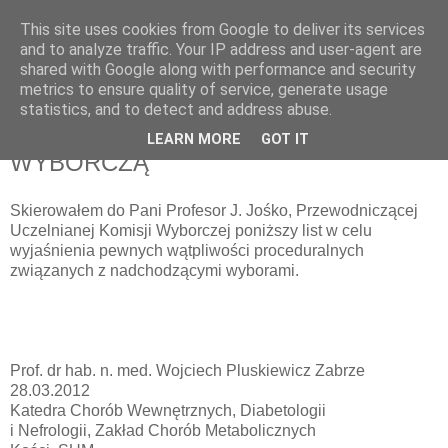
This site uses cookies from Google to deliver its services
pluskiewicz.blogspot.com
and to analyze traffic. Your IP address and user-agent are
shared with Google along with performance and security
metrics to ensure quality of service, generate usage
statistics, and to detect and address abuse.
środa, 28 marca 2012
PYTANIA O PROCEDURĘ
LEARN MORE
GOT IT
WYBORCZĄ
Skierowałem do Pani Profesor J. Jośko, Przewodniczącej
Uczelnianej Komisji Wyborczej poniższy list w celu
wyjaśnienia pewnych wątpliwości proceduralnych
związanych z nadchodzącymi wyborami.
Prof. dr hab. n. med. Wojciech Pluskiewicz Zabrze
28.03.2012
Katedra Chorób Wewnętrznych, Diabetologii
i Nefrologii, Zakład Chorób Metabolicznych