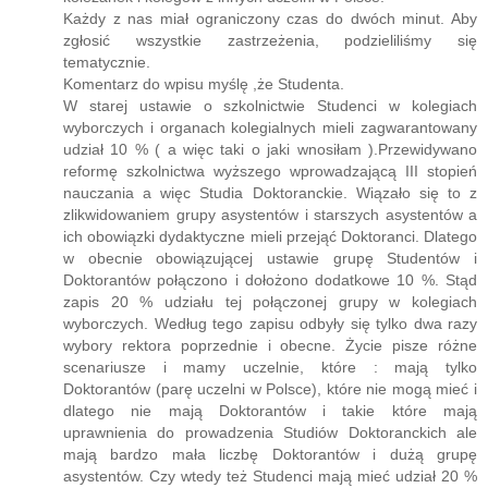
Każdy z nas miał ograniczony czas do dwóch minut. Aby
zgłosić wszystkie zastrzeżenia, podzieliliśmy się
tematycznie.
Komentarz do wpisu myślę ,że Studenta.
W starej ustawie o szkolnictwie Studenci w kolegiach
wyborczych i organach kolegialnych mieli zagwarantowany
udział 10 % ( a więc taki o jaki wnosiłam ).Przewidywano
reformę szkolnictwa wyższego wprowadzającą III stopień
nauczania a więc Studia Doktoranckie. Wiązało się to z
zlikwidowaniem grupy asystentów i starszych asystentów a
ich obowiązki dydaktyczne mieli przejąć Doktoranci. Dlatego
w obecnie obowiązującej ustawie grupę Studentów i
Doktorantów połączono i dołożono dodatkowe 10 %. Stąd
zapis 20 % udziału tej połączonej grupy w kolegiach
wyborczych. Według tego zapisu odbyły się tylko dwa razy
wybory rektora poprzednie i obecne. Życie pisze różne
scenariusze i mamy uczelnie, które : mają tylko
Doktorantów (parę uczelni w Polsce), które nie mogą mieć i
dlatego nie mają Doktorantów i takie które mają
uprawnienia do prowadzenia Studiów Doktoranckich ale
mają bardzo mała liczbę Doktorantów i dużą grupę
asystentów. Czy wtedy też Studenci mają mieć udział 20 %