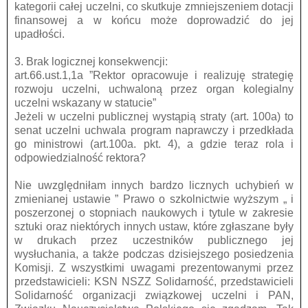
kategorii całej uczelni, co skutkuje zmniejszeniem dotacji
finansowej a w końcu może doprowadzić do jej
upadłości.
3. Brak logicznej konsekwencji:
art.66.ust.1,1a ”Rektor opracowuje i realizuję strategię
rozwoju uczelni, uchwaloną przez organ kolegialny
uczelni wskazany w statucie”
Jeżeli w uczelni publicznej wystąpią straty (art. 100a) to
senat uczelni uchwala program naprawczy i przedkłada
go ministrowi (art.100a. pkt. 4), a gdzie teraz rola i
odpowiedzialność rektora?
Nie uwzględniłam innych bardzo licznych uchybień w
zmienianej ustawie ” Prawo o szkolnictwie wyższym „ i
poszerzonej o stopniach naukowych i tytule w zakresie
sztuki oraz niektórych innych ustaw, które zgłaszane były
w drukach przez uczestników publicznego jej
wysłuchania, a także podczas dzisiejszego posiedzenia
Komisji. Z wszystkimi uwagami prezentowanymi przez
przedstawicieli: KSN NSZZ Solidarność, przedstawicieli
Solidarność organizacji związkowej uczelni i PAN,