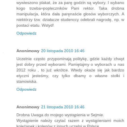
wywieszono plakat, że za parę godzin są wybory. I wybano
kogo trzeba=popleczników Pani rektor. Taka drobna
manipulacja, która dała paręnaście głosów wyborczych. A
niektórzy tzw. działacze studenccy odebrali nagrodę, np. w
postaci etatu. Wstyd!
Odpowiedz
Anonimowy
20 listopada 2010 16:46
Uczelnie często przypominają politykę, gdzie każdy chwyt
jest dobry przed wyborami. Pamiętajmy o wyborach u nas
2012 roku , to już wkrótce. Wtedy okaże się jak bardzo
etyczni jesteśmy, czy tylko dbamy o własne stołki i
stanowiska.
Odpowiedz
Anonimowy
21 listopada 2010 16:46
Drobna Uwaga do mojego wystąpienia w Sejmie.
Wystąpienie należy czytać razem z wystąpieniami moich
koleżanek i kolegów z innych uczelni w Polsce.