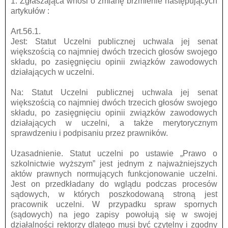
1. Zgłaszająca wnosi o zmianę brzmienie następujących
artykułów :
Art.56.1.
Jest: Statut Uczelni publicznej uchwala jej senat
większością co najmniej dwóch trzecich głosów swojego
składu, po zasięgnięciu opinii związków zawodowych
działających w uczelni.
Na: Statut Uczelni publicznej uchwala jej senat
większością co najmniej dwóch trzecich głosów swojego
składu, po zasięgnięciu opinii związków zawodowych
działających w uczelni, a także merytorycznym
sprawdzeniu i podpisaniu przez prawników.
Uzasadnienie. Statut uczelni po ustawie „Prawo o
szkolnictwie wyższym” jest jednym z najważniejszych
aktów prawnych normujących funkcjonowanie uczelni.
Jest on przedkładany do wglądu podczas procesów
sądowych, w których poszkodowaną stroną jest
pracownik uczelni. W przypadku spraw spornych
(sądowych) na jego zapisy powołują się w swojej
działalności rektorzy dlatego musi być czytelny i zgodny