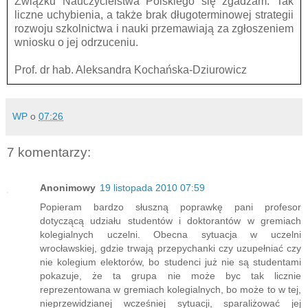
Związku Nauczycielstwa Polskiego się zgadzam. Tak
liczne uchybienia, a także brak długoterminowej strategii
rozwoju szkolnictwa i nauki przemawiają za zgłoszeniem
wniosku o jej odrzuceniu.
Prof. dr hab. Aleksandra Kochańska-Dziurowicz
WP
o
07:26
7 komentarzy:
Anonimowy
19 listopada 2010 07:59
Popieram bardzo słuszną poprawkę pani profesor
dotyczącą udziału studentów i doktorantów w gremiach
kolegialnych uczelni. Obecna sytuacja w uczelni
wrocławskiej, gdzie trwają przepychanki czy uzupełniać czy
nie kolegium elektorów, bo studenci już nie są studentami
pokazuje, że ta grupa nie może byc tak licznie
reprezentowana w gremiach kolegialnych, bo może to w tej,
nieprzewidzianej wcześniej sytuacji, sparaliżować jej