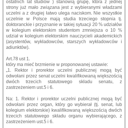
ostatnich lat studiów ) stanowią grupę, która z jednej
strony już mało związana jest z wybieranymi władzami
uczelni a z drugiej łatwo ulega naciskom. Nie wszystkie
uczelnie w Polsce mają studia trzeciego stopnia tj.
doktoranckie i przyznanie w takiej sytuacji 20 % udziałów
w kolegium elektorskim studentom zmniejsza o 10 %
udział w kolegium elektorskim nauczycieli akademickich
(asystentów, wykładowców, starszych wykładowców i
adiunktów).
Art.78 ust 1.
który ma mieć brzmienie w proponowanej ustawie:
„1. Rektor i prorektor uczelni publicznej mogą być
odwołani przez senat uczelni kwalifikowaną większością
dwóch trzecich statutowego składu senatu, z
zastrzeżeniem ust.5 i 6.
Na: 1. Rektor i prorektor uczelni publicznej mogą być
odwołani przez organ, który go wybierał (tj. senat, lub
kolegium elektorskie) kwalifikowaną większością dwóch
trzecich statutowego składu organu wybierającego, z
zastrzeżeniem ust.5 i 6.