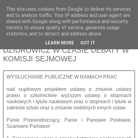
This site uses cookies from Google to deliver its services
pluskiewicz.blogspot.com
and to analyze traffic. Your IP address and user-agent are
shared with Google along with performance and security
metrics to ensure quality of service, generate usage
statistics, and to detect and address abuse.
piątek, 19 listopada 2010
WYSTĄPIENIE PROF. KOCHAŃSKIEJ-
LEARN MORE
GOT IT
DZIUROWICZ W CZASIE DEBATY W
KOMISJI SEJMOWEJ
WYSŁUCHANIE PUBLICZNE W RAMACH PRAC
nad rządowym projektem ustawy o zmianie ustawy
prawo o szkolnictwie wyższym ustawy o stopniach
naukowych i tytule naukowym oraz o stopniach i tytule w
zakresie sztuki oraz o zmianie niektórych innych ustaw
Panie Przewodniczący, Panie i Panowie Posłowie,
Szanowni Państwo!