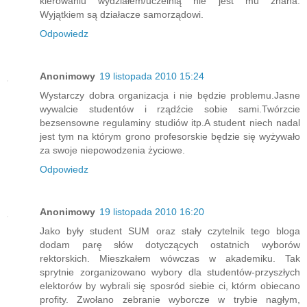
kierowaniu wydziałem/uczelnią nie jest mu znana.
Wyjątkiem są działacze samorządowi.
Odpowiedz
Anonimowy
19 listopada 2010 15:24
Wystarczy dobra organizacja i nie będzie problemu.Jasne
wywalcie studentów i rządźcie sobie sami.Twórzcie
bezsensowne regulaminy studiów itp.A student niech nadal
jest tym na którym grono profesorskie będzie się wyżywało
za swoje niepowodzenia życiowe.
Odpowiedz
Anonimowy
19 listopada 2010 16:20
Jako były student SUM oraz stały czytelnik tego bloga
dodam parę słów dotyczących ostatnich wyborów
rektorskich. Mieszkałem wówczas w akademiku. Tak
sprytnie zorganizowano wybory dla studentów-przyszłych
elektorów by wybrali się sposród siebie ci, którm obiecano
profity. Zwołano zebranie wyborcze w trybie nagłym,