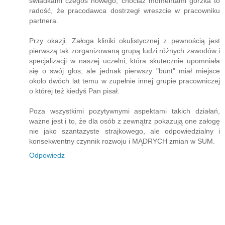
świadkami czegoś nowego, chociaż momentami gorzka to
radość, że pracodawca dostrzegł wreszcie w pracowniku
partnera.
Przy okazji. Załoga kliniki okulistycznej z pewnością jest
pierwszą tak zorganizowaną grupą ludzi różnych zawodów i
specjalizacji w naszej uczelni, która skutecznie upomniała
się o swój głos, ale jednak pierwszy "bunt" miał miejsce
około dwóch lat temu w zupełnie innej grupie pracowniczej
o której też kiedyś Pan pisał.
Poza wszystkimi pozytywnymi aspektami takich działań,
ważne jest i to, że dla osób z zewnątrz pokazują one załogę
nie jako szantazyste strajkowego, ale odpowiedzialny i
konsekwentny czynnik rozwoju i MĄDRYCH zmian w SUM.
Odpowiedz