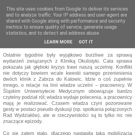
This site uses cookies from Google to deliver its services
pluskiewicz.blogspot.com
and to analyze traffic. Your IP address and user-agent are
shared with Google along with performance and security
metrics to ensure quality of service, generate usage
statistics, and to detect and address abuse.
poniedziałek, 15 czerwca 2009
Parę słów podsumowania
LEARN MORE
GOT IT
Ostatnie tygodnie były wyjątkowo burzliwe za sprawą
wydarzeń związanych z Kliniką Okulistyki. Cała sprawa
pokazała jak głęboki kryzys trawi naszą uczelnię. Konflikt
nie dotyczy bowiem wcale kwestii samego przeniesienia
dwóch klinik z Zabrza do Katowic. Idzie o coś zupełnie
innego, o relacje na linii władze uczelni – pracownicy. W
Śląskim Uniwersytecie Medycznym obowiązuje bardzo
czytelny podział ról; władza wydaje polecenia, a pracownicy
mają je realizować. Czasem władza czyni pozorowane
gesty w postaci pseudo dyskusji (np. spotkania połączonych
Rad Wydziałów), ale w rzeczywistości są to tylko nic nie
znaczące epizody.
Co się zatem stało, dlaczego nastąpiła taka mobilizacja