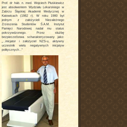
Prof. dr hab. n. med. Wojciech Pluskiewicz
jest absolwentem Wydziału Lekarskiego w
Zabrzu Śląskiej Akademii Medycznej w
Katowicach (1982 r). W roku 1980 był
jednym z założycieli Niezależnego
Zrzeszenia Studentów Ś.A.M. Instytut
Pamięci Narodowej nadał mu status
pokrzywdzonego. Przez służbę
bezpieczeństwa scharakteryzowany jako:
„...inicjator i założyciel NZS-u, aktywny
uczestnik wielu negatywnych inicjatyw
politycznych...”