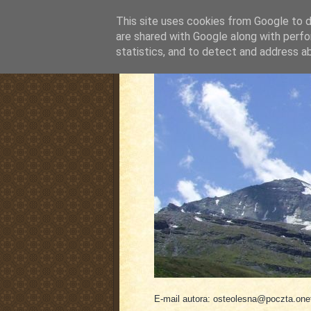
This site uses cookies from Google to de
are shared with Google along with perfo
statistics, and to detect and address a
pluskiewicz.blogspot
E-mail autora: osteolesna@poczta.onet