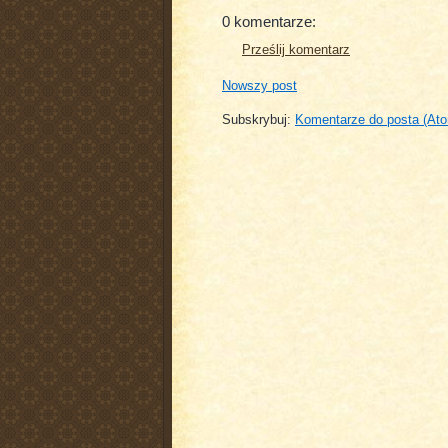
0 komentarze:
Prześlij komentarz
Nowszy post
Subskrybuj:
Komentarze do posta (At