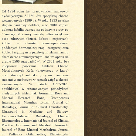
Od 1994 roku jest pracownikiem naukowo-
dydaktycznym S.U.M. Jest specjalistą chorób
wewnętrznych (1989 r.). W roku 1993 uzyskał
stopień naukowy doktora, a w 2000 stopień
doktora habilitowanego na podstawie pracy pt.
”Pomiary ilościową metodą ultradźwiękową
osób zdrowych (dzieci, kobiet i mężczyzn),
kobiet w okresie pomenopauzalnym
poddanych hormonalnej terapii zastępczej oraz
kobiet i mężczyzn z przebytymi złamaniami o
charakterze atraumatycznym: analiza oparta na
grupie 3566 przypadków”. W 2001 roku był
inicjatorem powstania Zakładu Chorób
Metabolicznych Kości (pierwszego w kraju)
oraz stworzył autorski program nauczania
studentów medycyny w ramach zajęć z chorób
wewnętrznych. W latach 1997-2023
opublikował w renomowanych periodykach
medycznych, takich, jak: Journal of Bone and
Mineral Research, Bone, Osteoporosis
International, Maturitas, British Journal of
Radiology, Journal of Clinical Densitometry,
Ultrasound in Medicine and Biology,
Dentomaxillofacial Radiology, Clinical
Rheumatology, International Journal of Clinical
Practice, Hormone and Metabolic Research,
Journal of Bone Mineral Metabolism, Journal
of Pediatrics Orthopaedics, Diabetologia,