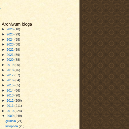
a
Archiwum bloga
►
2026
(18)
►
2025
(29)
►
2024
(38)
►
2023
(38)
►
2022
(39)
►
2021
(59)
►
2020
(88)
►
2019
(90)
►
2018
(76)
►
2017
(57)
►
2016
(84)
►
2015
(65)
►
2014
(66)
►
2013
(90)
►
2012
(206)
►
2011
(211)
►
2010
(224)
▼
2009
(249)
grudnia
(21)
listopada
(25)