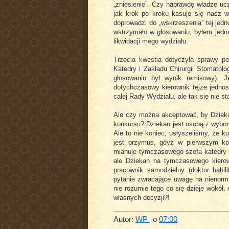
„zniesienie”. Czy naprawdę władze ucz
jak krok po kroku kasuje się nasz w
doprowadzi do „wskrzeszenia” tej jedn
wstrzymało w głosowaniu, byłem jedną
likwidacji mego wydziału.
Trzecia kwestia dotyczyła sprawy pe
Katedry i Zakładu Chirurgii Stomatol
głosowaniu był wynik remisowy). 
dotychczasowy kierownik tejże jednos
całej Rady Wydziału, ale tak się nie st
Ale czy można akceptować, by Dzieka
konkursu? Dziekan jest osobą z wybor
Ale to nie koniec, usłyszeliśmy, że k
jest przymus, gdyż w pierwszym kon
mianuje tymczasowego szefa katedry n
ale Dziekan na tymczasowego kierow
pracownik samodzielny (doktor habi
pytanie zwracające uwagę na nienormal
nie rozumie tego co się dzieje wokół. 
własnych decyzji?!
Autor:
WP
o
07:00