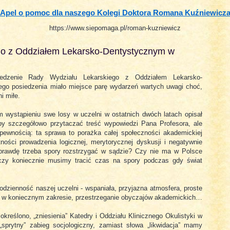
Apel o pomoc dla naszego Kolegi Doktora Romana Kuźniewicz
https://www.siepomaga.pl/roman-kuzniewicz
ego z Oddziałem Lekarsko-Dentystycznym w
iedzenie Rady Wydziału Lekarskiego z Oddziałem Lekarsko-
go posiedzenia miało miejsce parę wydarzeń wartych uwagi choć,
i miłe.
 wystąpieniu swe losy w uczelni w ostatnich dwóch latach opisał
oby szczegółowo przytaczać treść wypowiedzi Pana Profesora, ale
pewnością: ta sprawa to porażka całej społeczności akademickiej
tności prowadzenia logicznej, merytorycznej dyskusji i negatywnie
aprawdę trzeba spory rozstrzygać w sądzie? Czy nie ma w Polsce
 czy koniecznie musimy tracić czas na spory podczas gdy świat
odzienność naszej uczelni - wspaniała, przyjazna atmosfera, proste
ko w koniecznym zakresie, przestrzeganie obyczajów akademickich…
określono, „zniesienia” Katedry i Oddziału Klinicznego Okulistyki w
prytny” zabieg socjologiczny, zamiast słowa „likwidacja” mamy