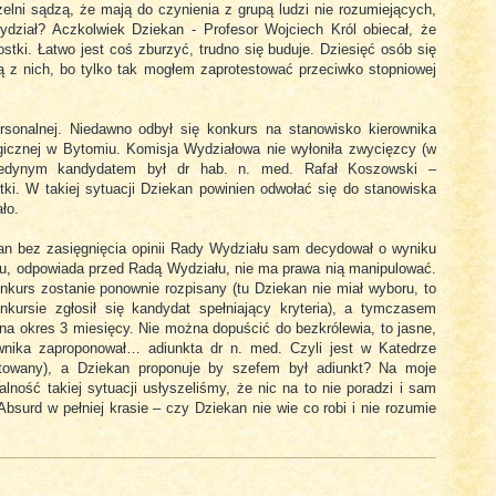
elni sądzą, że mają do czynienia z grupą ludzi nie rozumiejących,
ydział? Aczkolwiek Dziekan - Profesor Wojciech Król obiecał, że
ostki. Łatwo jest coś zburzyć, trudno się buduje. Dziesięć osób się
 z nich, bo tylko tak mogłem zaprotestować przeciwko stopniowej
rsonalnej. Niedawno odbył się konkurs na stanowisko kierownika
ogicznej w Bytomiu. Komisja Wydziałowa nie wyłoniła zwycięzcy (w
Jedynym kandydatem był dr hab. n. med. Rafał Koszowski –
tki. W takiej sytuacji Dziekan powinien odwołać się do stanowiska
ało.
n bez zasięgnięcia opinii Rady Wydziału sam decydował o wyniku
u, odpowiada przed Radą Wydziału, nie ma prawa nią manipulować.
onkurs zostanie ponownie rozpisany (tu Dziekan nie miał wyboru, to
kursie zgłosił się kandydat spełniający kryteria), a tymczasem
a okres 3 miesięcy. Nie można dopuścić do bezkrólewia, to jasne,
nika zaproponował… adiunkta dr n. med. Czyli jest w Katedrze
litowany), a Dziekan proponuje by szefem był adiunkt? Na moje
ność takiej sytuacji usłyszeliśmy, że nic na to nie poradzi i sam
Absurd w pełniej krasie – czy Dziekan nie wie co robi i nie rozumie