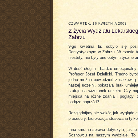
CZWARTEK, 16 KWIETNIA 2009
Z życia Wydziału Lekarski
Zabrzu
9-go kwietnia br. odbyło się pos
Dentystycznym w Zabrzu. W czasie te
niestety, nie były one optymistyczne an
W dość długim i bardzo emocjonalnym
Profesor Józef Dzielicki. Trudno był
jedno można powiedzieć z całkowitą 
naszej uczelni, pokazała brak umieję
rzutuje na wizerunek uczelni. Czy n
miejsca na różne zdania i poglądy,
podąża naprzód?
Rozglądnijmy się wokół, jak wygląda c
procedury, biurokracja stosowana tyl
Inna smutna sprawa dotyczyła, jak to 
Sosnowcu na naszym wydziale. To „s