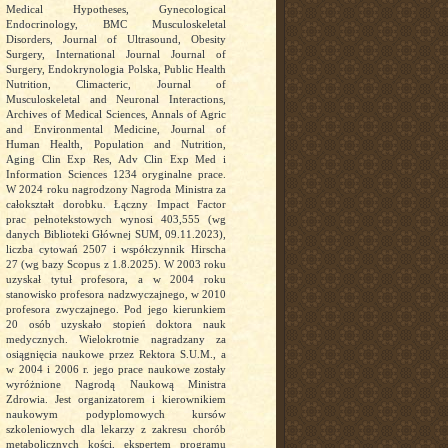
Medical Hypotheses, Gynecological
Endocrinology, BMC Musculoskeletal
Disorders, Journal of Ultrasound, Obesity
Surgery, International Journal Journal of
Surgery, Endokrynologia Polska, Public Health
Nutrition, Climacteric, Journal of
Musculoskeletal and Neuronal Interactions,
Archives of Medical Sciences, Annals of Agric
and Environmental Medicine, Journal of
Human Health, Population and Nutrition,
Aging Clin Exp Res, Adv Clin Exp Med i
Information Sciences 1234 oryginalne prace.
W 2024 roku nagrodzony Nagroda Ministra za
całokształt dorobku. Łączny Impact Factor
prac pełnotekstowych wynosi 403,555 (wg
danych Biblioteki Głównej SUM, 09.11.2023),
liczba cytowań 2507 i współczynnik Hirscha
27 (wg bazy Scopus z 1.8.2025). W 2003 roku
uzyskał tytuł profesora, a w 2004 roku
stanowisko profesora nadzwyczajnego, w 2010
profesora zwyczajnego. Pod jego kierunkiem
20 osób uzyskało stopień doktora nauk
medycznych. Wielokrotnie nagradzany za
osiągnięcia naukowe przez Rektora S.U.M., a
w 2004 i 2006 r. jego prace naukowe zostały
wyróżnione Nagrodą Naukową Ministra
Zdrowia. Jest organizatorem i kierownikiem
naukowym podyplomowych kursów
szkoleniowych dla lekarzy z zakresu chorób
metabolicznych kości, ekspertem programu