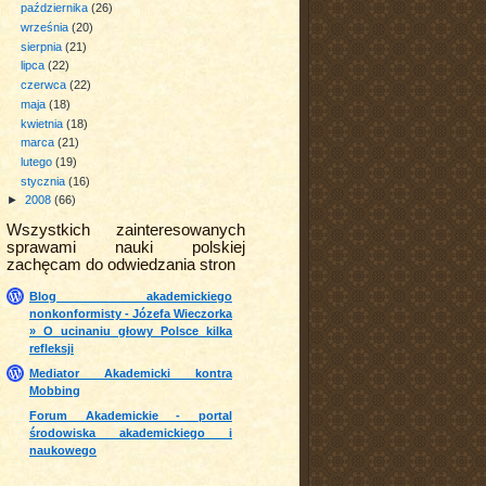
października
(26)
września
(20)
sierpnia
(21)
lipca
(22)
czerwca
(22)
maja
(18)
kwietnia
(18)
marca
(21)
lutego
(19)
stycznia
(16)
►
2008
(66)
Wszystkich zainteresowanych
sprawami nauki polskiej
zachęcam do odwiedzania stron
Blog akademickiego
nonkonformisty - Józefa Wieczorka
» O ucinaniu głowy Polsce kilka
refleksji
Mediator Akademicki kontra
Mobbing
Forum Akademickie - portal
środowiska akademickiego i
naukowego