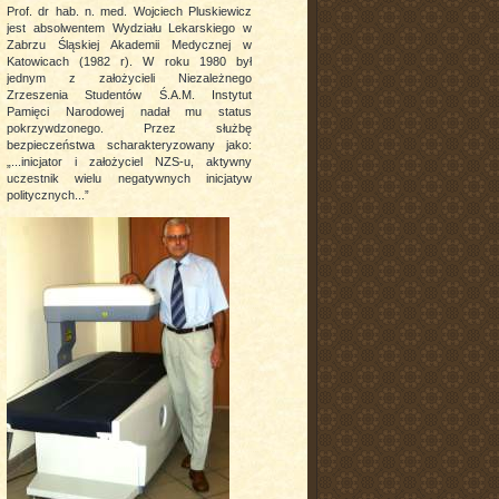
Prof. dr hab. n. med. Wojciech Pluskiewicz
jest absolwentem Wydziału Lekarskiego w
Zabrzu Śląskiej Akademii Medycznej w
Katowicach (1982 r). W roku 1980 był
jednym z założycieli Niezależnego
Zrzeszenia Studentów Ś.A.M. Instytut
Pamięci Narodowej nadał mu status
pokrzywdzonego. Przez służbę
bezpieczeństwa scharakteryzowany jako:
„...inicjator i założyciel NZS-u, aktywny
uczestnik wielu negatywnych inicjatyw
politycznych...”