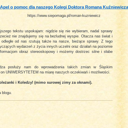
Apel o pomoc dla naszego Kolegi Doktora Romana Kuźniewicz
https://www.siepomaga.pl/roman-kuzniewicz
jszego tekstu uspokajam: nigdzie się nie wybieram, nadal sprawy
przecież nie znajdujemy się na bezludnej wyspie. Otacza nas świat i
 odległe od nas rzutują także na nasze, bieżące sprawy. Z tego
tyczących wydarzeń z życia innych uczelni oraz działań na poziomie
formacjom obraz stereoskopowy i możemy dostrzec silne i słabe
edza posłuży nam do wprowadzenia takich zmian w Śląskim
ię on UNIWERSYTETEM na miarę naszych oczekiwań i możliwości.
Koleżanki i Koledzy! (mimo surowej zimy za oknami).
 blogu.