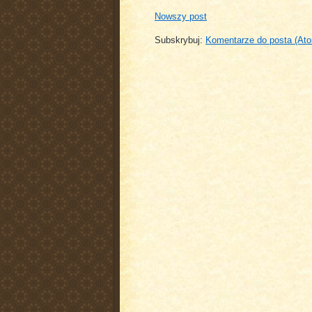
Nowszy post
Subskrybuj:
Komentarze do posta (At