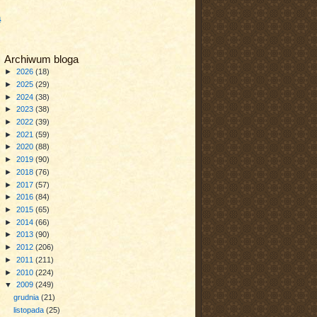
a
Archiwum bloga
►
2026
(18)
►
2025
(29)
►
2024
(38)
►
2023
(38)
►
2022
(39)
►
2021
(59)
►
2020
(88)
►
2019
(90)
►
2018
(76)
►
2017
(57)
►
2016
(84)
►
2015
(65)
►
2014
(66)
►
2013
(90)
►
2012
(206)
►
2011
(211)
►
2010
(224)
▼
2009
(249)
grudnia
(21)
listopada
(25)