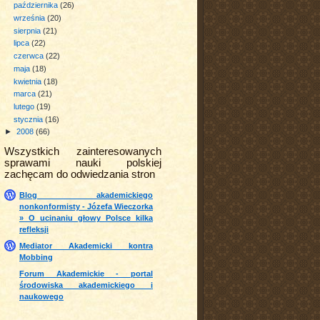
października
(26)
września
(20)
sierpnia
(21)
lipca
(22)
czerwca
(22)
maja
(18)
kwietnia
(18)
marca
(21)
lutego
(19)
stycznia
(16)
►
2008
(66)
Wszystkich zainteresowanych
sprawami nauki polskiej
zachęcam do odwiedzania stron
Blog akademickiego
nonkonformisty - Józefa Wieczorka
» O ucinaniu głowy Polsce kilka
refleksji
Mediator Akademicki kontra
Mobbing
Forum Akademickie - portal
środowiska akademickiego i
naukowego