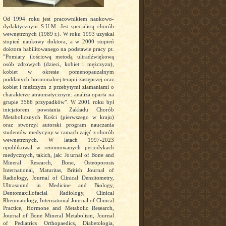
Od 1994 roku jest pracownikiem naukowo-
dydaktycznym S.U.M. Jest specjalistą chorób
wewnętrznych (1989 r.). W roku 1993 uzyskał
stopień naukowy doktora, a w 2000 stopień
doktora habilitowanego na podstawie pracy pt.
”Pomiary ilościową metodą ultradźwiękową
osób zdrowych (dzieci, kobiet i mężczyzn),
kobiet w okresie pomenopauzalnym
poddanych hormonalnej terapii zastępczej oraz
kobiet i mężczyzn z przebytymi złamaniami o
charakterze atraumatycznym: analiza oparta na
grupie 3566 przypadków”. W 2001 roku był
inicjatorem powstania Zakładu Chorób
Metabolicznych Kości (pierwszego w kraju)
oraz stworzył autorski program nauczania
studentów medycyny w ramach zajęć z chorób
wewnętrznych. W latach 1997-2023
opublikował w renomowanych periodykach
medycznych, takich, jak: Journal of Bone and
Mineral Research, Bone, Osteoporosis
International, Maturitas, British Journal of
Radiology, Journal of Clinical Densitometry,
Ultrasound in Medicine and Biology,
Dentomaxillofacial Radiology, Clinical
Rheumatology, International Journal of Clinical
Practice, Hormone and Metabolic Research,
Journal of Bone Mineral Metabolism, Journal
of Pediatrics Orthopaedics, Diabetologia,