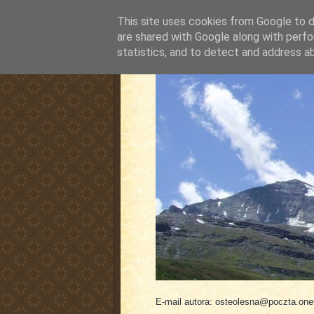
This site uses cookies from Google to de
are shared with Google along with perfo
statistics, and to detect and address a
pluskiewicz.blogspot
E-mail autora: osteolesna@poczta.onet