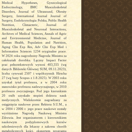
Medical Hypotheses, Gynecological
Endocrinology, BMC Musculoskeletal
Disorders, Journal of Ultrasound, Obesity
Surgery, International Journal Journal of
Surgery, Endokrynologia Polska, Public Health
Nutrition, Climacteric, Journal of
Musculoskeletal and Neuronal Interactions,
Archives of Medical Sciences, Annals of Agric
and Environmental Medicine, Journal of
Human Health, Population and Nutrition,
Aging Clin Exp Res, Adv Clin Exp Med i
Information Sciences 1234 oryginalne prace.
W 2024 roku nagrodzony Nagroda Ministra za
całokształt dorobku. Łączny Impact Factor
prac pełnotekstowych wynosi 403,555 (wg
danych Biblioteki Głównej SUM, 09.11.2023),
liczba cytowań 2507 i współczynnik Hirscha
27 (wg bazy Scopus z 1.8.2025). W 2003 roku
uzyskał tytuł profesora, a w 2004 roku
stanowisko profesora nadzwyczajnego, w 2010
profesora zwyczajnego. Pod jego kierunkiem
20 osób uzyskało stopień doktora nauk
medycznych. Wielokrotnie nagradzany za
osiągnięcia naukowe przez Rektora S.U.M., a
w 2004 i 2006 r. jego prace naukowe zostały
wyróżnione Nagrodą Naukową Ministra
Zdrowia. Jest organizatorem i kierownikiem
naukowym podyplomowych kursów
szkoleniowych dla lekarzy z zakresu chorób
metabolicznych kości, ekspertem programu